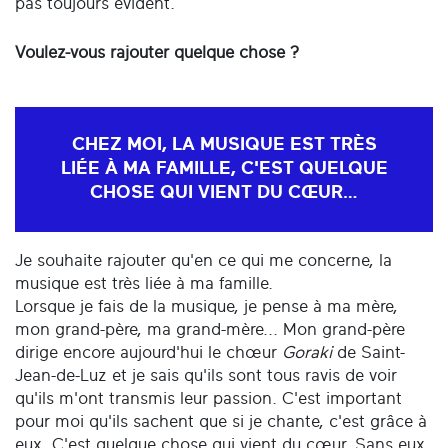
pas toujours évident.
Voulez-vous rajouter quelque chose ?
CHEZ MOI, LA MUSIQUE EST TRÈS
LIÉE À MA FAMILLE, C'EST QUELQUE
CHOSE QUI VIENT DU CŒUR…
Je souhaite rajouter qu'en ce qui me concerne, la
musique est très liée à ma famille.
Lorsque je fais de la musique, je pense à ma mère,
mon grand-père, ma grand-mère... Mon grand-père
dirige encore aujourd'hui le chœur
Goraki
de Saint-
Jean-de-Luz et je sais qu'ils sont tous ravis de voir
qu'ils m'ont transmis leur passion. C'est important
pour moi qu'ils sachent que si je chante, c'est grâce à
eux. C'est quelque chose qui vient du cœur. Sans eux