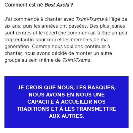
Comment est né
Bost Axola
?
J'ai commencé à chanter avec
Tximi-Txama
à l’âge de
six ans, puis les années ont passées. Des plus jeunes
sont rentrés et le répertoire commençait à être un peu
trop enfantin pour moi et les membres de ma
génération. Comme nous voulions continuer à
chanter, nous avons décidé de monter un autre
groupe au sein même de
Tximi-Txama
.
JE CROIS QUE NOUS, LES BASQUES,
NOUS AVONS EN NOUS UNE
CAPACITÉ À ACCUEILLIR NOS
TRADITIONS ET À LES TRANSMETTRE
AUX AUTRES.