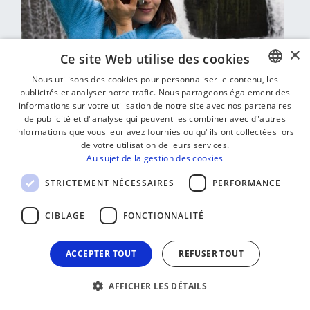
×
Ce site Web utilise des cookies
Nous utilisons des cookies pour personnaliser le contenu, les
publicités et analyser notre trafic. Nous partageons également des
BASQUE
informations sur votre utilisation de notre site avec nos partenaires
FRENCH
de publicité et d"analyse qui peuvent les combiner avec d"autres
Maia Iribarne-Olhagarai
informations que vous leur avez fournies ou qu"ils ont collectées lors
SPANISH
de votre utilisation de leurs services.
"Arriver à concrétiser une idée qui vous trotte
Au sujet de la gestion des cookies
ENGLISH
dans la tête c'est une grande satisfaction"
STRICTEMENT NÉCESSAIRES
PERFORMANCE
CINÉMA - VIDÉO
CHANT ET MUSIQUE
CIBLAGE
FONCTIONNALITÉ
ACCEPTER TOUT
REFUSER TOUT
AFFICHER LES DÉTAILS