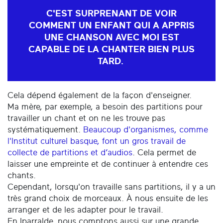
C'EST SURPRENANT DE VOIR
COMMENT UN ENFANT QUI A APPRIS
UNE CHANSON AVEC MOI EST
CAPABLE DE LA CHANTER BIEN PLUS
TARD.
Cela dépend également de la façon d'enseigner.
Ma mère, par exemple, a besoin des partitions pour
travailler un chant et on ne les trouve pas
systématiquement.
Beaucoup d'organismes, comme
l'Institut culturel basque, font un gros travail de
collecte de partitions et d’audios
. Cela permet de
laisser une empreinte et de continuer à entendre ces
chants.
Cependant, lorsqu'on travaille sans partitions, il y a un
très grand choix de morceaux. À nous ensuite de les
arranger et de les adapter pour le travail.
En Iparralde, nous comptons aussi sur une grande