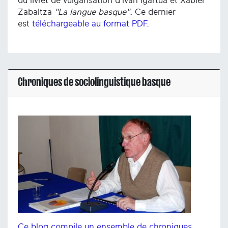
du livret de vulgarisation d'Iván Igartua et Xabier
Zabaltza
"La langue basque".
Ce dernier
est
téléchargeable au format PDF
.
Chroniques de sociolinguistique basque
Ce blog compile un ensemble de chroniques