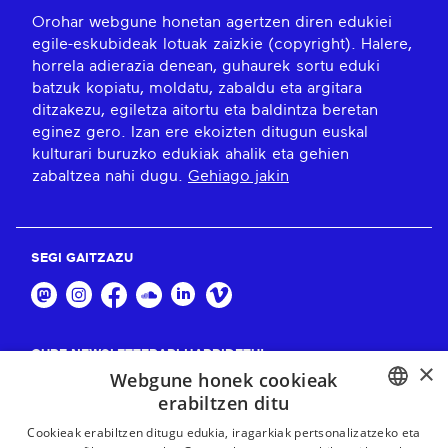
Orohar webgune honetan agertzen diren edukiei
egile-eskubideak lotuak zaizkie (copyright). Halere,
horrela adierazia denean, guhaurek sortu eduki
batzuk kopiatu, moldatu, zabaldu eta argitara
ditzakezu, egiletza aitortu eta baldintza beretan
eginez gero. Izan ere ekoizten ditugun euskal
kulturari buruzko edukiak ahalik eta gehien
zabaltzea nahi dugu.
Gehiago jakin
SEGI GAITZAZU
GURE NEWSLETTERARI HARPIDETU!
×
Webgune honek cookieak
Harpidetu
erabiltzen ditu
BASQUE
Cookieak erabiltzen ditugu edukia, iragarkiak pertsonalizatzeko eta