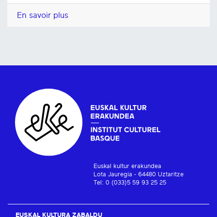
En savoir plus
Euskal kultur erakundea
Lota Jauregia - 64480 Uztaritze
Tel: 0 (033)5 59 93 25 25
EUSKAL KULTURA ZABALDU