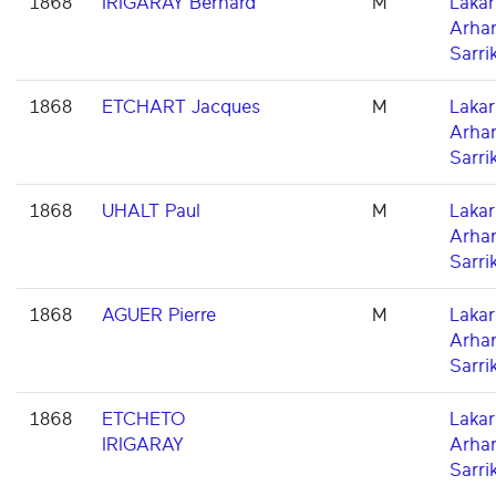
1868
IRIGARAY Bernard
M
Lakarr
Arha
Sarri
1868
ETCHART Jacques
M
Lakarr
Arha
Sarri
1868
UHALT Paul
M
Lakarr
Arha
Sarri
1868
AGUER Pierre
M
Lakarr
Arha
Sarri
1868
ETCHETO
Lakarr
IRIGARAY
Arha
Sarri