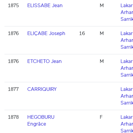
1875
ELISSABE Jean
M
Lakarr
Arha
Sarri
1876
ELIÇABE Joseph
16
M
Lakarr
Arha
Sarri
1876
ETCHETO Jean
M
Lakarr
Arha
Sarri
1877
CARRIQUIRY
Lakarr
Arha
Sarri
1878
HEGOBURU
F
Lakarr
Engrâce
Arha
Sarri