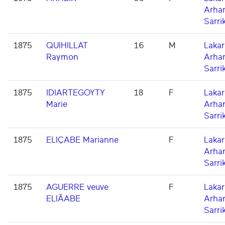
Arha
Sarri
1875
QUIHILLAT
16
M
Lakarr
Raymon
Arha
Sarri
1875
IDIARTEGOYTY
18
F
Lakarr
Marie
Arha
Sarri
1875
ELIÇABE Marianne
F
Lakarr
Arha
Sarri
1875
AGUERRE veuve
F
Lakarr
ELIÃABE
Arha
Sarri