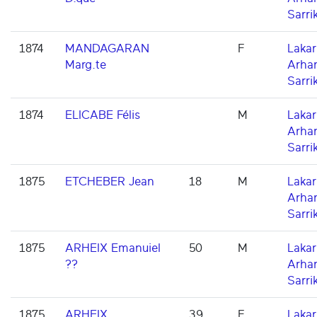
Sarri
1874
MANDAGARAN
F
Lakarr
Marg.te
Arha
Sarri
1874
ELICABE Félis
M
Lakarr
Arha
Sarri
1875
ETCHEBER Jean
18
M
Lakarr
Arha
Sarri
1875
ARHEIX Emanuiel
50
M
Lakarr
??
Arha
Sarri
1875
ARHEIX
39
F
Lakarr