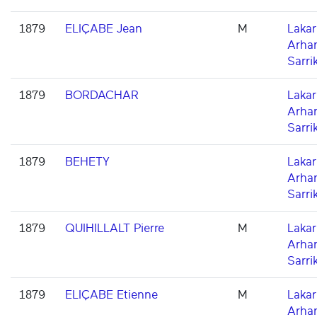
1879
ELIÇABE Jean
M
Lakarr
Arha
Sarri
1879
BORDACHAR
Lakarr
Arha
Sarri
1879
BEHETY
Lakarr
Arha
Sarri
1879
QUIHILLALT Pierre
M
Lakarr
Arha
Sarri
1879
ELIÇABE Etienne
M
Lakarr
Arha