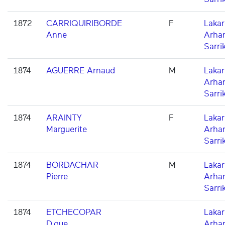
1872
CARRIQUIRIBORDE
F
Lakarr
Anne
Arha
Sarri
1874
AGUERRE Arnaud
M
Lakarr
Arha
Sarri
1874
ARAINTY
F
Lakarr
Marguerite
Arha
Sarri
1874
BORDACHAR
M
Lakarr
Pierre
Arha
Sarri
1874
ETCHECOPAR
Lakarr
D.que
Arha