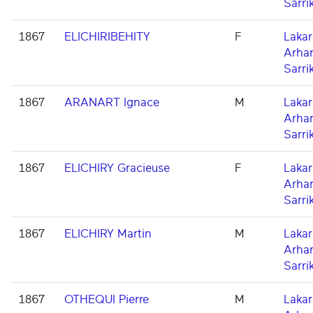
Sarri
1867
ELICHIRIBEHITY
F
Lakarr
Arha
Sarri
1867
ARANART Ignace
M
Lakarr
Arha
Sarri
1867
ELICHIRY Gracieuse
F
Lakarr
Arha
Sarri
1867
ELICHIRY Martin
M
Lakarr
Arha
Sarri
1867
OTHEQUI Pierre
M
Lakarr