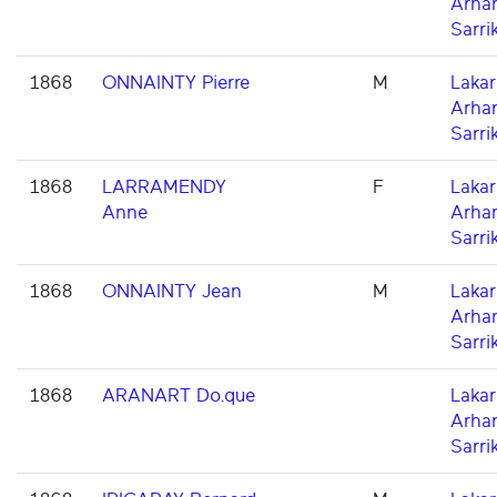
Arha
Sarri
1868
ONNAINTY Pierre
M
Lakarr
Arha
Sarri
1868
LARRAMENDY
F
Lakarr
Anne
Arha
Sarri
1868
ONNAINTY Jean
M
Lakarr
Arha
Sarri
1868
ARANART Do.que
Lakarr
Arha
Sarri