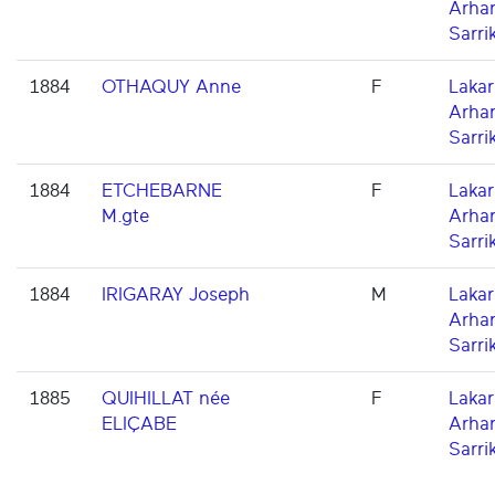
Arha
Sarri
1884
OTHAQUY Anne
F
Lakarr
Arha
Sarri
1884
ETCHEBARNE
F
Lakarr
M.gte
Arha
Sarri
1884
IRIGARAY Joseph
M
Lakarr
Arha
Sarri
1885
QUIHILLAT née
F
Lakarr
ELIÇABE
Arha
Sarri