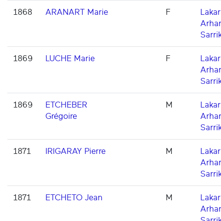
1868
ARANART Marie
F
Lakarr
Arha
Sarri
1869
LUCHE Marie
F
Lakarr
Arha
Sarri
1869
ETCHEBER
M
Lakarr
Grégoire
Arha
Sarri
1871
IRIGARAY Pierre
M
Lakarr
Arha
Sarri
1871
ETCHETO Jean
M
Lakarr
Arha
Sarri