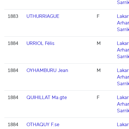
Sarri
1883
UTHURRIAGUE
F
Lakarr
Arha
Sarri
1884
URRIOL Félis
M
Lakarr
Arha
Sarri
1884
OYHAMBURU Jean
M
Lakarr
Arha
Sarri
1884
QUIHILLAT Ma.gte
F
Lakarr
Arha
Sarri
1884
OTHAQUY F.se
Lakarr