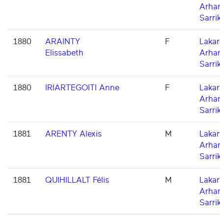
Arha
Sarri
1880
ARAINTY
F
Lakarr
Elissabeth
Arha
Sarri
1880
IRIARTEGOITI Anne
F
Lakarr
Arha
Sarri
1881
ARENTY Alexis
M
Lakarr
Arha
Sarri
1881
QUIHILLALT Félis
M
Lakarr
Arha
Sarri