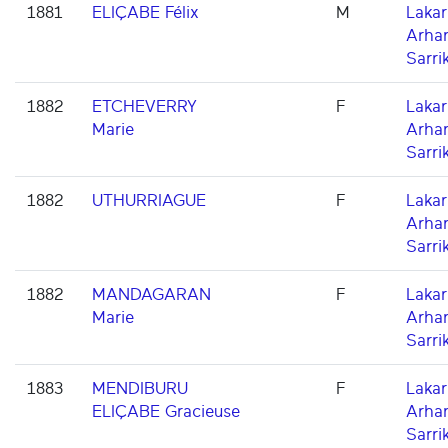
1881
ELIÇABE Félix
M
Lakarr
Arha
Sarri
1882
ETCHEVERRY
F
Lakarr
Marie
Arha
Sarri
1882
UTHURRIAGUE
F
Lakarr
Arha
Sarri
1882
MANDAGARAN
F
Lakarr
Marie
Arha
Sarri
1883
MENDIBURU
F
Lakarr
ELIÇABE Gracieuse
Arha
Sarri