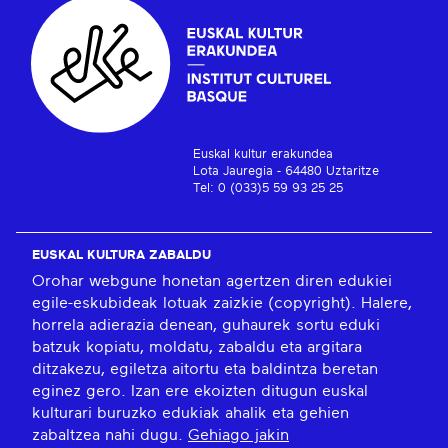
Euskal kultur erakundea
Lota Jauregia - 64480 Uztaritze
Tel: 0 (033)5 59 93 25 25
EUSKAL KULTURA ZABALDU
Orohar webgune honetan agertzen diren edukiei
egile-eskubideak lotuak zaizkie (copyright). Halere,
horrela adierazia denean, guhaurek sortu eduki
batzuk kopiatu, moldatu, zabaldu eta argitara
ditzakezu, egiletza aitortu eta baldintza beretan
eginez gero. Izan ere ekoizten ditugun euskal
kulturari buruzko edukiak ahalik eta gehien
zabaltzea nahi dugu.
Gehiago jakin