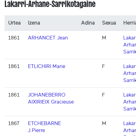
Lakarri-Arhane-Sarrikotagaine
Urtea
Izena
Adina
Sexua
Herri
1861
ARHANCET Jean
M
Lakarr
Arha
Sarri
1861
ETLICHIRI Marie
F
Lakarr
Arha
Sarri
1861
JOHANEBERRO
F
Lakarr
AIXIRIEIX Gracieuse
Arha
Sarri
1867
ETCHEBARNE
M
Lakarr
J.Pierre
Arha