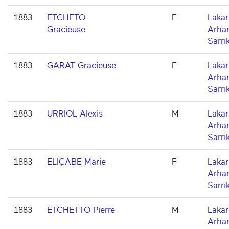
1883
ETCHETO
F
Lakarr
Gracieuse
Arha
Sarri
1883
GARAT Gracieuse
F
Lakarr
Arha
Sarri
1883
URRIOL Alexis
M
Lakarr
Arha
Sarri
1883
ELIÇABE Marie
F
Lakarr
Arha
Sarri
1883
ETCHETTO Pierre
M
Lakarr
Arha