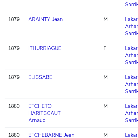
Sarri
1879
ARAINTY Jean
M
Lakarr
Arha
Sarri
1879
ITHURRIAGUE
F
Lakarr
Arha
Sarri
1879
ELISSABE
M
Lakarr
Arha
Sarri
1880
ETCHETO
M
Lakarr
HARITSCAUT
Arha
Arnaud
Sarri
1880
ETCHEBARNE Jean
M
Lakarr