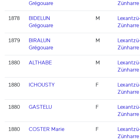
Grégouare
Zünharre
1878
BIDELUN
M
Lexantzü
Grégouare
Zünharre
1879
BIRALUN
M
Lexantzü
Grégouare
Zünharre
1880
ALTHABE
M
Lexantzü
Zünharre
1880
ICHOUSTY
F
Lexantzü
Zünharre
1880
GASTELU
F
Lexantzü
Zünharre
1880
COSTER Marie
F
Lexantzü
Zünharre