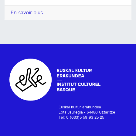
En savoir plus
Euskal kultur erakundea
Lota Jauregia - 64480 Uztaritze
Tel: 0 (033)5 59 93 25 25