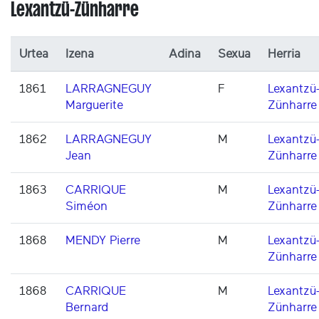
Lexantzü-Zünharre
Urtea
Izena
Adina
Sexua
Herria
1861
LARRAGNEGUY
F
Lexantzü
Marguerite
Zünharre
1862
LARRAGNEGUY
M
Lexantzü
Jean
Zünharre
1863
CARRIQUE
M
Lexantzü
Siméon
Zünharre
1868
MENDY Pierre
M
Lexantzü
Zünharre
1868
CARRIQUE
M
Lexantzü
Bernard
Zünharre