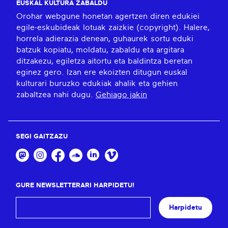
EUSKAL KULTURA ZABALDU
Orohar webgune honetan agertzen diren edukiei
egile-eskubideak lotuak zaizkie (copyright). Halere,
horrela adierazia denean, guhaurek sortu eduki
batzuk kopiatu, moldatu, zabaldu eta argitara
ditzakezu, egiletza aitortu eta baldintza beretan
eginez gero. Izan ere ekoizten ditugun euskal
kulturari buruzko edukiak ahalik eta gehien
zabaltzea nahi dugu.
Gehiago jakin
SEGI GAITZAZU
GURE NEWSLETTERARI HARPIDETU!
Harpidetu