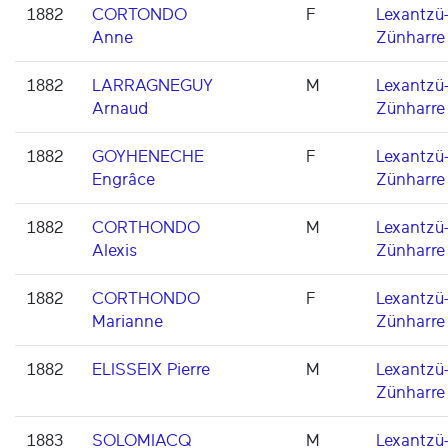
1882
CORTONDO
F
Lexantzü
Anne
Zünharre
1882
LARRAGNEGUY
M
Lexantzü
Arnaud
Zünharre
1882
GOYHENECHE
F
Lexantzü
Engrâce
Zünharre
1882
CORTHONDO
M
Lexantzü
Alexis
Zünharre
1882
CORTHONDO
F
Lexantzü
Marianne
Zünharre
1882
ELISSEIX Pierre
M
Lexantzü
Zünharre
1883
SOLOMIACQ
M
Lexantzü