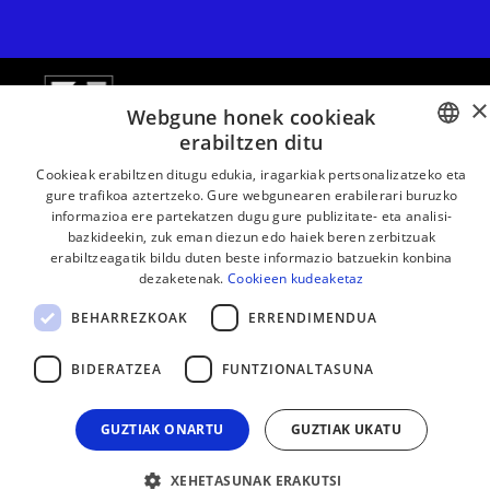
×
Webgune honek cookieak
erabiltzen ditu
BASQUE
Cookieak erabiltzen ditugu edukia, iragarkiak pertsonalizatzeko eta
gure trafikoa aztertzeko. Gure webgunearen erabilerari buruzko
FRENCH
informazioa ere partekatzen dugu gure publizitate- eta analisi-
bazkideekin, zuk eman diezun edo haiek beren zerbitzuak
SPANISH
erabiltzeagatik bildu duten beste informazio batzuekin konbina
dezaketenak.
Cookieen kudeaketaz
ENGLISH
LEGE OHARRA
KONTAKTUA
BEHARREZKOAK
ERRENDIMENDUA
BIDERATZEA
FUNTZIONALTASUNA
GUZTIAK ONARTU
GUZTIAK UKATU
XEHETASUNAK ERAKUTSI