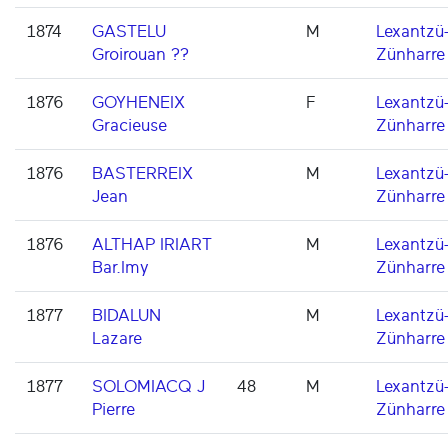
1874
GASTELU
M
Lexantzü
Groirouan ??
Zünharre
1876
GOYHENEIX
F
Lexantzü
Gracieuse
Zünharre
1876
BASTERREIX
M
Lexantzü
Jean
Zünharre
1876
ALTHAP IRIART
M
Lexantzü
Bar.lmy
Zünharre
1877
BIDALUN
M
Lexantzü
Lazare
Zünharre
1877
SOLOMIACQ J
48
M
Lexantzü
Pierre
Zünharre