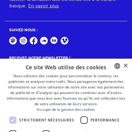
basque.
En savoir plus
SUIVEZ-NOUS :
RECEVEZ NOTRE NEWSLETTER !
×
Ce site Web utilise des cookies
S'abonner
Nous utilisons des cookies pour personnaliser le contenu, les
publicités et analyser notre trafic. Nous partageons également des
BASQUE
informations sur votre utilisation de notre site avec nos partenaires
FRENCH
de publicité et d"analyse qui peuvent les combiner avec d"autres
informations que vous leur avez fournies ou qu"ils ont collectées lors
SPANISH
de votre utilisation de leurs services.
Au sujet de la gestion des cookies
ENGLISH
STRICTEMENT NÉCESSAIRES
PERFORMANCE