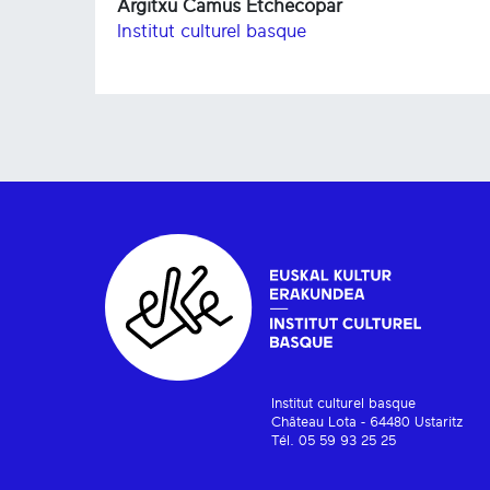
Argitxu Camus Etchecopar
Institut culturel basque
Institut culturel basque
Château Lota - 64480 Ustaritz
Tél. 05 59 93 25 25