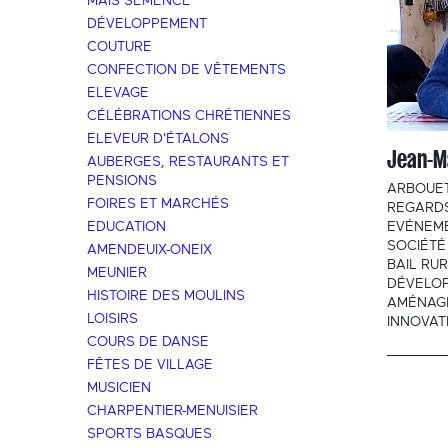
MAÏS SEMENCE
DÉVELOPPEMENT
COUTURE
CONFECTION DE VÊTEMENTS
ELEVAGE
CÉLÉBRATIONS CHRÉTIENNES
ELEVEUR D'ÉTALONS
Jean-M
AUBERGES, RESTAURANTS ET
PENSIONS
ARBOUET
FOIRES ET MARCHÉS
REGARDS
EDUCATION
EVÉNEM
SOCIÉTÉ
AMENDEUIX-ONEIX
BAIL RU
MEUNIER
DÉVELO
HISTOIRE DES MOULINS
AMÉNAG
LOISIRS
INNOVAT
COURS DE DANSE
FÊTES DE VILLAGE
MUSICIEN
CHARPENTIER-MENUISIER
SPORTS BASQUES