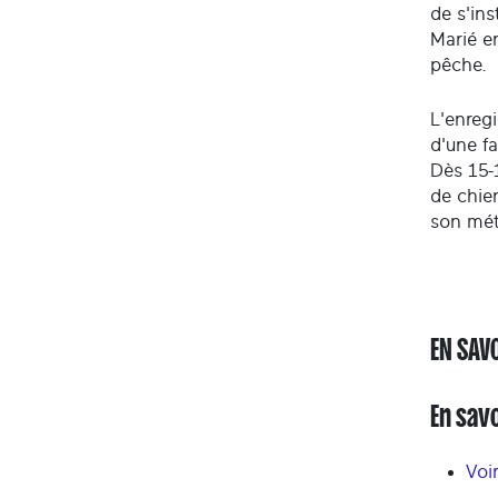
de s'ins
Marié en
pêche.
L'enreg
d'une fa
Dès 15-
de chien
son méti
EN SAV
En savo
Voir