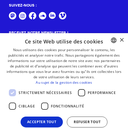
SUIVEZ-NOUS :
RECEVEZ NOTRE NEWSLETTER !
×
Ce site Web utilise des cookies
S'abonner
Nous utilisons des cookies pour personnaliser le contenu, les
publicités et analyser notre trafic. Nous partageons également des
BASQUE
informations sur votre utilisation de notre site avec nos partenaires
FRENCH
de publicité et d"analyse qui peuvent les combiner avec d"autres
informations que vous leur avez fournies ou qu"ils ont collectées lors
SPANISH
de votre utilisation de leurs services.
Au sujet de la gestion des cookies
ENGLISH
STRICTEMENT NÉCESSAIRES
PERFORMANCE
CIBLAGE
FONCTIONNALITÉ
ACCEPTER TOUT
REFUSER TOUT