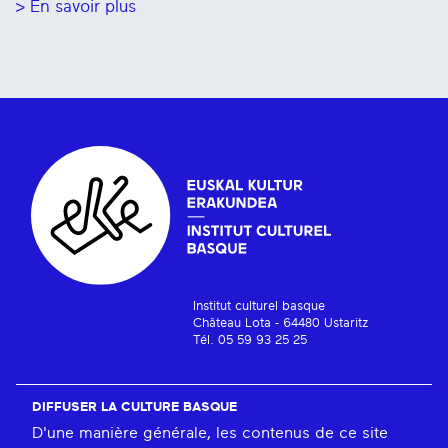
> En savoir plus
Institut culturel basque
Château Lota - 64480 Ustaritz
Tél. 05 59 93 25 25
DIFFUSER LA CULTURE BASQUE
D'une manière générale, les contenus de ce site