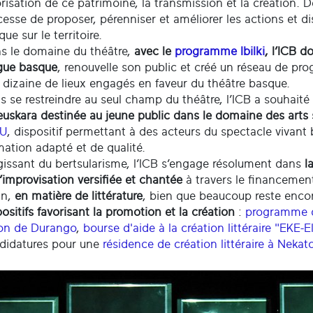
orisation de ce patrimoine, la transmission et la création. 
cesse de proposer, pérenniser et améliorer les actions et di
ue sur le territoire.
s le domaine du théâtre,
avec le
programme Ibilki
, l’ICB 
gue basque
, renouvelle son public et créé un réseau de pro
 dizaine de lieux engagés en faveur du théâtre basque.
s se restreindre au seul champ du théâtre, l’ICB a souhaité
euskara destinée au jeune public dans le domaine des arts
MU
, dispositif permettant à des acteurs du spectacle vivan
mation adapté et de qualité.
gissant du bertsularisme, l’ICB s’engage résolument dans
l
l’improvisation versifiée et chantée
à travers le financement
in,
en matière de littérature
, bien que beaucoup reste encor
positifs favorisant la promotion et la création
:
programme d
on de Durango
,
bourse d'aide à la création littéraire "EKE-E
didatures pour une
résidence de création littéraire à Nek