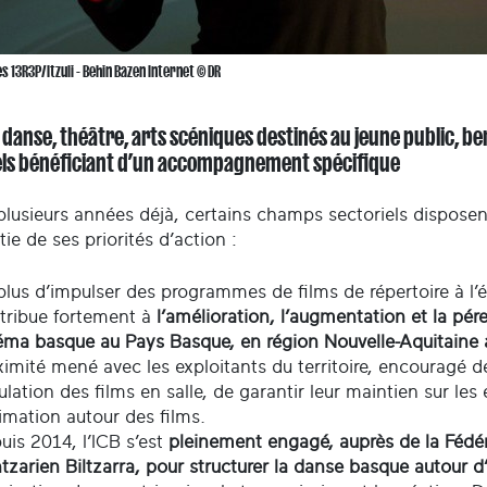
 13R3P/Itzuli - Behin Bazen Internet © DR
danse, théâtre, arts scéniques destinés au jeune public, be
els bénéficiant d’un accompagnement spécifique
lusieurs années déjà, certains champs sectoriels disposent 
tie de ses priorités d’action :
plus d’impulser des programmes de films de répertoire à l’éc
tribue fortement à
l’amélioration, l’augmentation et la pére
éma basque au Pays Basque, en région Nouvelle-Aquitaine a
ximité mené avec les exploitants du territoire, encouragé de
culation des films en salle, de garantir leur maintien sur l
nimation autour des films.
uis 2014, l’ICB s’est
pleinement engagé, auprès de la Fédé
tzarien Biltzarra, pour structurer la danse basque autour