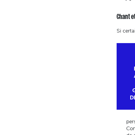
Chant et
Si cert
D
per
Con