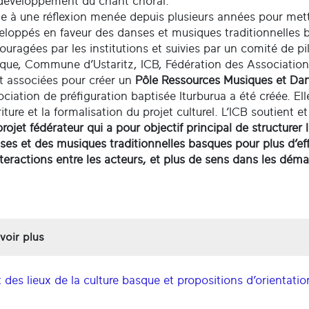
développement du chant choral.
te à une réflexion menée depuis plusieurs années pour mettr
eloppés en faveur des danses et musiques traditionnelles b
ouragées par les institutions et suivies par un comité de
que, Commune d’Ustaritz, ICB, Fédération des Associations
t associées pour créer un
Pôle Ressources Musiques et Dan
ociation de préfiguration baptisée Iturburua a été créée. Elle
riture et la formalisation du projet culturel. L’ICB soutient 
projet fédérateur qui a pour objectif principal de structure
ses et des musiques traditionnelles basques pour plus d’eff
nteractions entre les acteurs, et plus de sens dans les dé
voir plus
t des lieux de la culture basque et propositions d’orientati