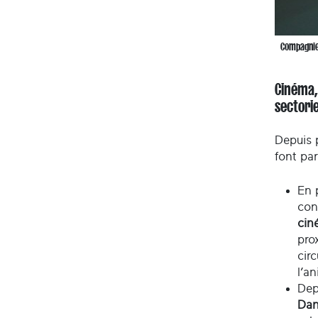
Compagnies
Cinéma, 
sectori
Depuis p
font par
En 
con
cin
pro
cir
l’a
Dep
Dan