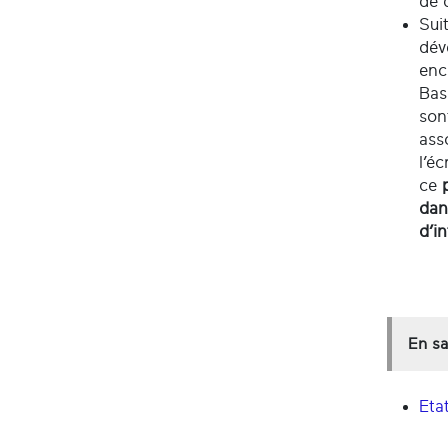
de 
Sui
dév
enc
Bas
son
ass
l’éc
ce
dan
d’i
En sa
Eta