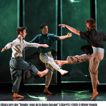
Bilaka lors des "Rendez-vous de la danse basque" à Biarritz (2018) © Olivier Houeix