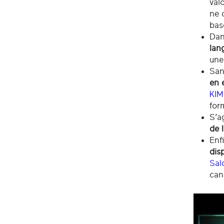
val
ne 
basq
Dan
lan
une
San
en 
KI
for
S’a
de 
Enf
dis
Sal
can