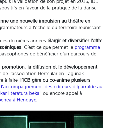
Depuis la validation de son projet en 2015, IDB
spositifs en faveur de la pratique de la danse
donne une nouvelle impulsion au théâtre en
grammateurs à l’échelle du territoire réunissant
 ces dernières années
élargir et diversifier l’offre
 scéniques
. C’est ce que permet le
programme
t bascophones de bénéficier d’un parcours de
a promotion, la diffusion et le développement
 de l’association Bertsularien Lagunak.
e à faire,
l’ICB gère ou co-anime plusieurs
’accompagnement des éditeurs d’Iparralde au
lkar literatura beka"
ou encore appel à
atoenea à Hendaye
.