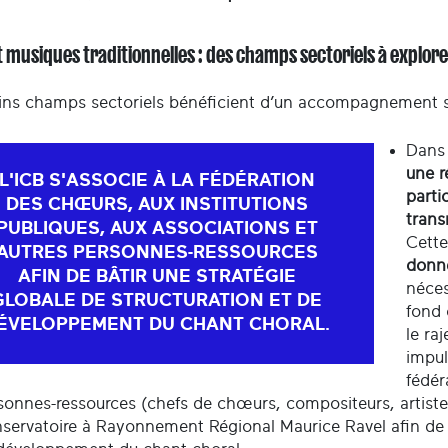
 musiques traditionnelles : des champs sectoriels à explor
ains champs sectoriels bénéficient d’un accompagnement spé
Dans 
une r
L'ICB S'ASSOCIE À LA FÉDÉRATION
parti
DES CHŒURS, AUX INSTITUTIONS
trans
PUBLIQUES, AUX ASSOCIATIONS ET
Cette
AUTRES PERSONNES-RESSOURCES
donné
AFIN DE BÂTIR UNE STRATÉGIE
néces
GLOBALE DE STRUCTURATION ET DE
fond 
ÉVELOPPEMENT DU CHANT CHORAL.
le ra
impul
fédér
sonnes-ressources (chefs de chœurs, compositeurs, artistes, .
servatoire à Rayonnement Régional Maurice Ravel afin de bâ