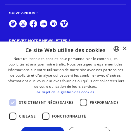
SUIVEZ-NOUS :
RECEVEZ NOTRE NEWSLETTER !
×
Ce site Web utilise des cookies
S'abonner
Nous utilisons des cookies pour personnaliser le contenu, les
publicités et analyser notre trafic. Nous partageons également des
BASQUE
informations sur votre utilisation de notre site avec nos partenaires
FRENCH
de publicité et d"analyse qui peuvent les combiner avec d"autres
informations que vous leur avez fournies ou qu"ils ont collectées lors
SPANISH
de votre utilisation de leurs services.
Au sujet de la gestion des cookies
ENGLISH
STRICTEMENT NÉCESSAIRES
PERFORMANCE
CIBLAGE
FONCTIONNALITÉ