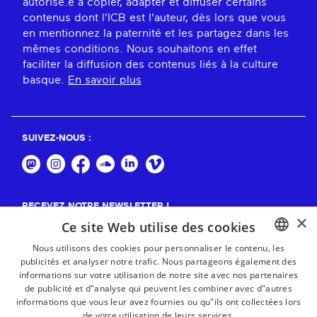
autorisé.e à copier, adapter et diffuser certains
contenus dont l'ICB est l'auteur, dès lors que vous
en mentionnez la paternité et les partagez dans les
mêmes conditions. Nous souhaitons en effet
faciliter la diffusion des contenus liés à la culture
basque.
En savoir plus
SUIVEZ-NOUS :
RECEVEZ NOTRE NEWSLETTER !
×
Ce site Web utilise des cookies
S'abonner
Nous utilisons des cookies pour personnaliser le contenu, les
publicités et analyser notre trafic. Nous partageons également des
BASQUE
informations sur votre utilisation de notre site avec nos partenaires
FRENCH
de publicité et d"analyse qui peuvent les combiner avec d"autres
informations que vous leur avez fournies ou qu"ils ont collectées lors
SPANISH
de votre utilisation de leurs services.