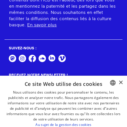
en mentionnez la paternité et les partagez dans les
mêmes conditions. Nous souhaitons en effet
faciliter la diffusion des contenus liés à la culture
basque.
En savoir plus
SUIVEZ-NOUS :
RECEVEZ NOTRE NEWSLETTER !
×
Ce site Web utilise des cookies
S'abonner
Nous utilisons des cookies pour personnaliser le contenu, les
publicités et analyser notre trafic. Nous partageons également des
BASQUE
informations sur votre utilisation de notre site avec nos partenaires
FRENCH
de publicité et d"analyse qui peuvent les combiner avec d"autres
informations que vous leur avez fournies ou qu"ils ont collectées lors
SPANISH
de votre utilisation de leurs services.
Au sujet de la gestion des cookies
ENGLISH