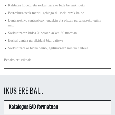
Kalitatea hobetu eta sorkuntzarako bide berriak ideki
Berreskuratzeak meritu gehiago du sorkuntzak baino
Dantzarekiko sentsazioak jendekin eta plazan partekatzeko egina
naiz
Sorkuntzaren bidea Xiberoan azken 30 urteetan
Euskal dantza garaikideki bizi daiteke
Sorkuntzarako bidea baino, egituratzeaz mintza naiteke
Behako artistikoak
IKUS ERE BAI...
Katalogoa EAD formatuan