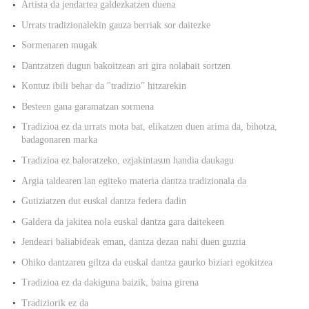
Artista da jendartea galdezkatzen duena
Urrats tradizionalekin gauza berriak sor daitezke
Sormenaren mugak
Dantzatzen dugun bakoitzean ari gira nolabait sortzen
Kontuz ibili behar da "tradizio" hitzarekin
Besteen gana garamatzan sormena
Tradizioa ez da urrats mota bat, elikatzen duen arima da, bihotza,
badagonaren marka
Tradizioa ez baloratzeko, ezjakintasun handia daukagu
Argia taldearen lan egiteko materia dantza tradizionala da
Gutiziatzen dut euskal dantza federa dadin
Galdera da jakitea nola euskal dantza gara daitekeen
Jendeari baliabideak eman, dantza dezan nahi duen guztia
Ohiko dantzaren giltza da euskal dantza gaurko biziari egokitzea
Tradizioa ez da dakiguna baizik, baina girena
Tradiziorik ez da