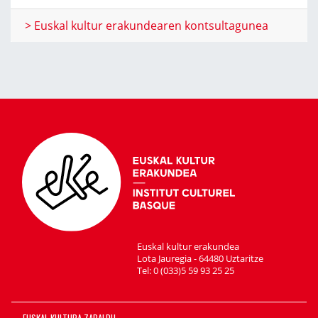
> Euskal kultur erakundearen kontsultagunea
Euskal kultur erakundea
Lota Jauregia - 64480 Uztaritze
Tel: 0 (033)5 59 93 25 25
EUSKAL KULTURA ZABALDU