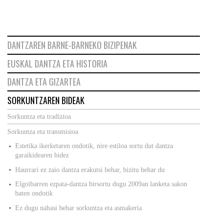
DANTZAREN BARNE-BARNEKO BIZIPENAK
EUSKAL DANTZA ETA HISTORIA
DANTZA ETA GIZARTEA
SORKUNTZAREN BIDEAK
Sorkuntza eta tradizioa
Sorkuntza eta transmisioa
Estetika ikerketaren ondotik, nire estiloa sortu dut dantza
garaikidearen bidez
Haurrari ez zaio dantza erakutsi behar, bizitu behar du
Elgoibarren ezpata-dantza birsortu dugu 2009an lanketa sakon
baten ondotik
Ez dugu nahasi behar sorkuntza eta asmakeria