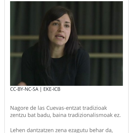
CC-BY-NC-SA | EKE-ICB
Nagore de las Cuevas-entzat tradizioak
zentzu bat badu, baina tradizionalismoak ez.
Lehen dantzatzen zena ezagutu behar da,