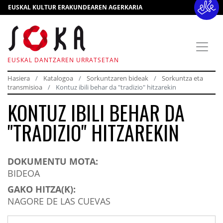
EUSKAL KULTUR ERAKUNDEAREN AGERKARIA
EUSKAL DANTZAREN URRATSETAN
Hasiera
Katalogoa
Sorkuntzaren bideak
Sorkuntza eta
transmisioa
Kontuz ibili behar da "tradizio" hitzarekin
KONTUZ IBILI BEHAR DA
"TRADIZIO" HITZAREKIN
DOKUMENTU MOTA:
BIDEOA
GAKO HITZA(K):
NAGORE DE LAS CUEVAS