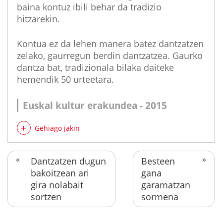
baina kontuz ibili behar da tradizio
hitzarekin.
Kontua ez da lehen manera batez dantzatzen
zelako, gaurregun berdin dantzatzea. Gaurko
dantza bat, tradizionala bilaka daiteke
hemendik 50 urteetara.
Euskal kultur erakundea - 2015
Gehiago jakin
Dantzatzen dugun
Besteen
bakoitzean ari
gana
gira nolabait
garamatzan
sortzen
sormena