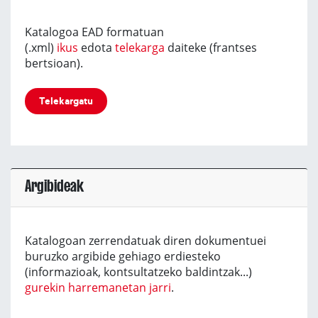
Katalogoa EAD formatuan
(.xml)
ikus
edota
telekarga
daiteke (frantses
bertsioan).
Telekargatu
Argibideak
Katalogoan zerrendatuak diren dokumentuei
buruzko argibide gehiago erdiesteko
(informazioak, kontsultatzeko baldintzak...)
gurekin harremanetan jarri
.