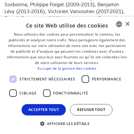
Sorbonne, Philippe Forget (2009-2013), Benjamin
Lévy (2013-2016), Victorien Vanoosten (2017-2021),
Benoît Fromanger (2023) et de nouveau Benjamin
×
Ce site Web utilise des cookies
Levy (2026-).
Nous utilisons des cookies pour personnaliser le contenu, les
publicités et analyser notre trafic. Nous partageons également des
BASQUE
informations sur votre utilisation de notre site avec nos partenaires
FRENCH
de publicité et d"analyse qui peuvent les combiner avec d"autres
informations que vous leur avez fournies ou qu"ils ont collectées lors
SPANISH
de votre utilisation de leurs services.
Au sujet de la gestion des cookies
ENGLISH
STRICTEMENT NÉCESSAIRES
PERFORMANCE
CIBLAGE
FONCTIONNALITÉ
ACCEPTER TOUT
REFUSER TOUT
AFFICHER LES DÉTAILS
1970 au théâtre ; direction Roger Pouzet