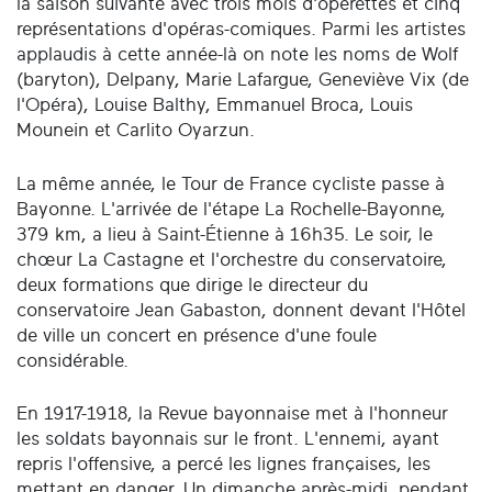
la saison suivante avec trois mois d'opérettes et cinq
représentations d'opéras-comiques. Parmi les artistes
applaudis à cette année-là on note les noms de Wolf
(baryton), Delpany, Marie Lafargue, Geneviève Vix (de
l'Opéra), Louise Balthy, Emmanuel Broca, Louis
Mounein et Carlito Oyarzun.
La même année, le Tour de France cycliste passe à
Bayonne. L'arrivée de l'étape La Rochelle-Bayonne,
379 km, a lieu à Saint-Étienne à 16h35. Le soir, le
chœur La Castagne et l'orchestre du conservatoire,
deux formations que dirige le directeur du
conservatoire Jean Gabaston, donnent devant l'Hôtel
de ville un concert en présence d'une foule
considérable.
En 1917-1918, la Revue bayonnaise met à l'honneur
les soldats bayonnais sur le front. L'ennemi, ayant
repris l'offensive, a percé les lignes françaises, les
mettant en danger. Un dimanche après-midi, pendant