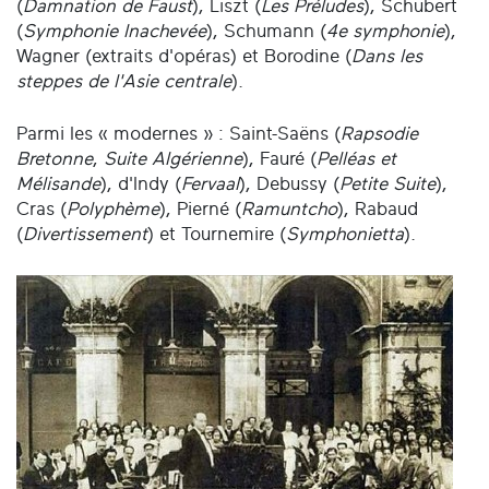
(
Damnation de Faust
), Liszt (
Les Préludes
), Schubert
(
Symphonie Inachevée
), Schumann (
4e symphonie
),
Wagner (extraits d'opéras) et Borodine (
Dans les
steppes de l'Asie centrale
).
Parmi les « modernes » : Saint-Saëns (
Rapsodie
Bretonne
,
Suite Algérienne
), Fauré (
Pelléas et
Mélisande
), d'Indy (
Fervaal
), Debussy (
Petite Suite
),
Cras (
Polyphème
), Pierné (
Ramuntcho
), Rabaud
(
Divertissement
) et Tournemire (
Symphonietta
).