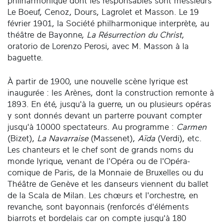
philharmonique dont les responsables sont messieurs
Le Boeuf, Cenoz, Dours, Lagrolet et Masson. Le 19
février 1901, la Société philharmonique interprète, au
théâtre de Bayonne,
La Résurrection du Christ
,
oratorio de Lorenzo Perosi, avec M. Masson à la
baguette.
À partir de 1900, une nouvelle scène lyrique est
inaugurée : les Arènes, dont la construction remonte à
1893. En été, jusqu'à la guerre, un ou plusieurs opéras
y sont donnés devant un parterre pouvant compter
jusqu'à 10000 spectateurs. Au programme :
Carmen
(Bizet),
La Navarraise
(Massenet),
Aïda
(Verdi), etc.
Les chanteurs et le chef sont de grands noms du
monde lyrique, venant de l'Opéra ou de l'Opéra-
comique de Paris, de la Monnaie de Bruxelles ou du
Théâtre de Genève et les danseurs viennent du ballet
de la Scala de Milan. Les chœurs et l'orchestre, en
revanche, sont bayonnais (renforcés d'éléments
biarrots et bordelais car on compte jusqu'à 180