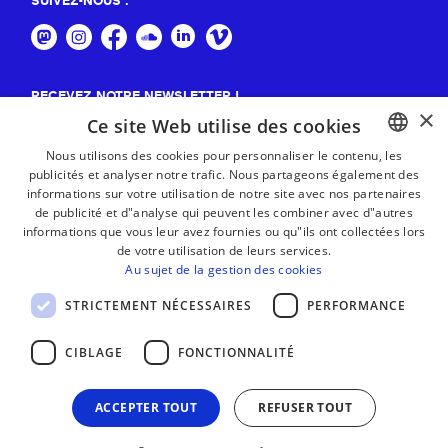
SUIVEZ-NOUS :
RECEVEZ NOTRE NEWSLETTER !
×
Ce site Web utilise des cookies
S'abonner
Nous utilisons des cookies pour personnaliser le contenu, les
publicités et analyser notre trafic. Nous partageons également des
BASQUE
informations sur votre utilisation de notre site avec nos partenaires
FRENCH
de publicité et d"analyse qui peuvent les combiner avec d"autres
informations que vous leur avez fournies ou qu"ils ont collectées lors
SPANISH
de votre utilisation de leurs services.
Au sujet de la gestion des cookies
ENGLISH
STRICTEMENT NÉCESSAIRES
PERFORMANCE
CIBLAGE
FONCTIONNALITÉ
ACCEPTER TOUT
REFUSER TOUT