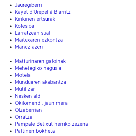
Jauregiberri
Kayet d'Urepel à Biarritz
Kinkinen ertsurak
Kofesioa
Larratzean sua!
Maitexaren ezkontza
Manez azeri
Matturinaren gafoinak
Mehetegiko nagusia
Motela
Munduaren akabantza
Mutil zar
Nesken aldi
Okilomendi, jaun mera
Olzaberrian
Orratza
Pampale Betixut herriko zezena
Pattinen bokheta