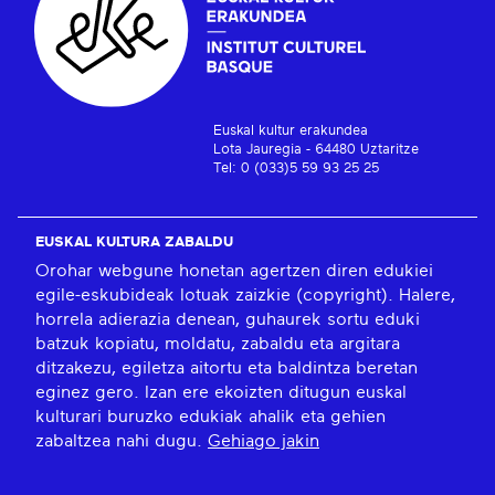
Euskal kultur erakundea
Lota Jauregia - 64480 Uztaritze
Tel: 0 (033)5 59 93 25 25
EUSKAL KULTURA ZABALDU
Orohar webgune honetan agertzen diren edukiei
egile-eskubideak lotuak zaizkie (copyright). Halere,
horrela adierazia denean, guhaurek sortu eduki
batzuk kopiatu, moldatu, zabaldu eta argitara
ditzakezu, egiletza aitortu eta baldintza beretan
eginez gero. Izan ere ekoizten ditugun euskal
kulturari buruzko edukiak ahalik eta gehien
zabaltzea nahi dugu.
Gehiago jakin