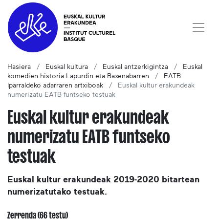
Hasiera
Euskal kultura
Euskal antzerkigintza
Euskal
komedien historia Lapurdin eta Baxenabarren
EATB
Iparraldeko adarraren artxiboak
Euskal kultur erakundeak
numerizatu EATB funtseko testuak
Euskal kultur erakundeak
numerizatu EATB funtseko
testuak
Euskal kultur erakundeak 2019-2020 bitartean
numerizatutako testuak.
Zerrenda (66 testu)