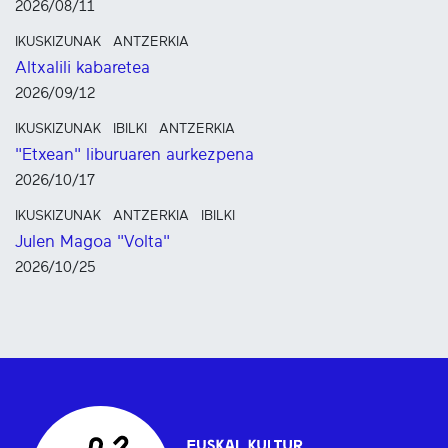
2026/08/11
IKUSKIZUNAK
ANTZERKIA
Altxalili kabaretea
2026/09/12
IKUSKIZUNAK
IBILKI
ANTZERKIA
"Etxean" liburuaren aurkezpena
2026/10/17
IKUSKIZUNAK
ANTZERKIA
IBILKI
Julen Magoa "Volta"
2026/10/25