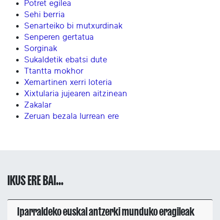
Potret egilea
Sehi berria
Senarteiko bi mutxurdinak
Senperen gertatua
Sorginak
Sukaldetik ebatsi dute
Ttantta mokhor
Xemartinen xerri loteria
Xixtularia jujearen aitzinean
Zakalar
Zeruan bezala lurrean ere
IKUS ERE BAI...
Iparraldeko euskal antzerki munduko eragileak