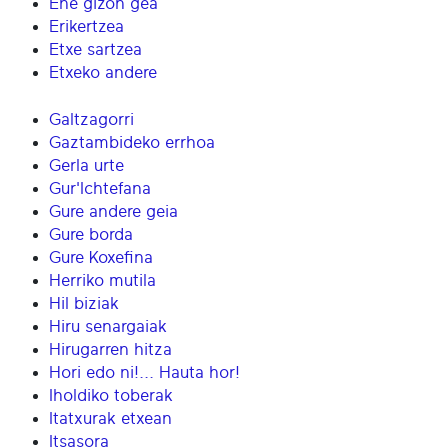
Ene gizon gea
Erikertzea
Etxe sartzea
Etxeko andere
Galtzagorri
Gaztambideko errhoa
Gerla urte
Gur'Ichtefana
Gure andere geia
Gure borda
Gure Koxefina
Herriko mutila
Hil biziak
Hiru senargaiak
Hirugarren hitza
Hori edo ni!... Hauta hor!
Iholdiko toberak
Itatxurak etxean
Itsasora