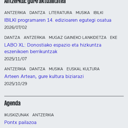
Antzerkia: gure aktualitatea
ANTZERKIA
DANTZA
LITERATURA
MUSIKA
IBILKI
IBILKI programaren 14. edizioaren egutegi osatua
2026/07/02
DANTZA
ANTZERKIA
MUGAZ GAINEKO LANKIDETZA
EKE
LABO XL: Donostiako espazio eta hizkuntza
eszenikoen berrikuntzak
2025/11/07
ANTZERKIA
DANTZA
MUSIKA
EUSKAL KULTURA
Arteen Artean, gure kultura biziarazi
2025/10/29
Agenda
IKUSKIZUNAK
ANTZERKIA
Pontx pailazoa