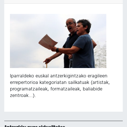
Iparraldeko euskal antzerkigintzako eragileen
errepertorioa kategoriatan sailkatuak (artistak,
programatzaileak, formatzaileak, baliabide
zentroak...).