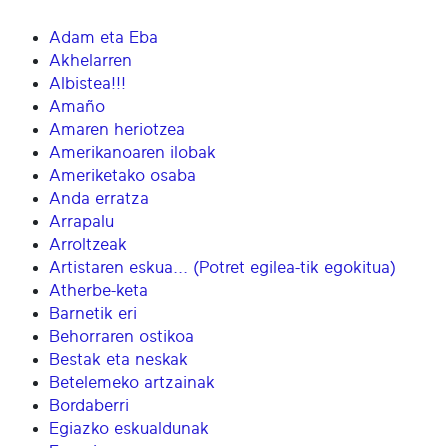
Adam eta Eba
Akhelarren
Albistea!!!
Amaño
Amaren heriotzea
Amerikanoaren ilobak
Ameriketako osaba
Anda erratza
Arrapalu
Arroltzeak
Artistaren eskua... (Potret egilea-tik egokitua)
Atherbe-keta
Barnetik eri
Behorraren ostikoa
Bestak eta neskak
Betelemeko artzainak
Bordaberri
Egiazko eskualdunak