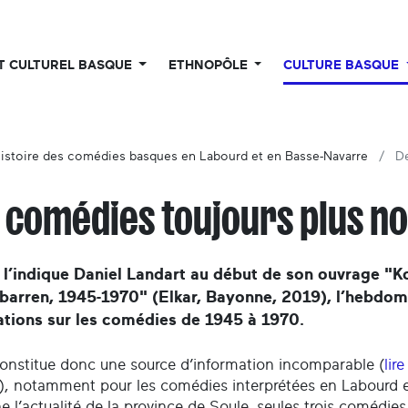
UT CULTUREL BASQUE
ETHNOPÔLE
CULTURE BASQUE
istoire des comédies basques en Labourd et en Basse-Navarre
D
 comédies toujours plus n
e l’indique Daniel Landart au début de son ouvrage "
arren, 1945-1970" (Elkar, Bayonne, 2019), l’hebdoma
ations sur les comédies de 1945 à 1970.
onstitue donc une source d’information incomparable (
lir
), notamment pour les comédies interprétées en Labourd e
e l’actualité de la province de Soule, seules trois comédie