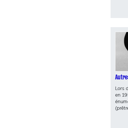
Autre
Lors 
en 19
énumè
(prêt