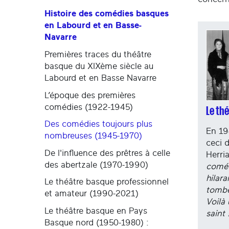
Histoire des comédies basques
en Labourd et en Basse-
Navarre
Premières traces du théâtre
basque du XIXème siècle au
Labourd et en Basse Navarre
L’époque des premières
comédies (1922-1945)
Le thé
Des comédies toujours plus
En 19
nombreuses (1945-1970)
ceci 
De l'influence des prêtres à celle
Herri
des abertzale (1970-1990)
coméd
hilara
Le théâtre basque professionnel
tombé
et amateur (1990-2021)
Voilà
Le théâtre basque en Pays
saint 
Basque nord (1950-1980) :