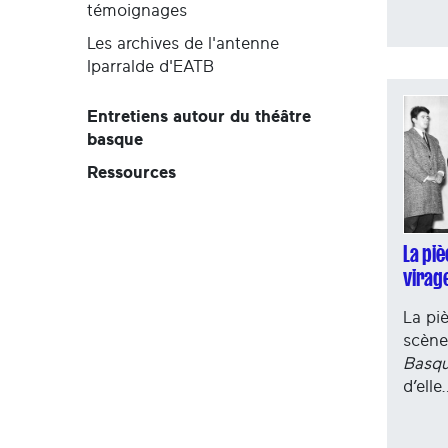
témoignages
Les archives de l'antenne
Iparralde d'EATB
Entretiens autour du théâtre
basque
Ressources
La pi
virag
La pi
scène
Basqu
d’elle