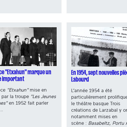
èce "Etxahun" marque un
En 1954, sept nouvelles pi
e important
Labourd
èce
"Etxahun"
mise en
L’année 1954 a été
 par la troupe
"Les Jeunes
particulièrement prolifiqu
es"
en 1952 fait parler
le théâtre basque Trois
….
créations de Larzabal y o
notamment mises en
scène :
Basabeltz
,
Portu 