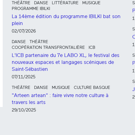
THÉÂTRE
DANSE
LITTÉRATURE
MUSIQUE
S
PROGRAMME IBILKI
P
La 14ème édition du programme IBILKI bat son
1
plein
S
02/07/2026
C
DANSE
THÉÂTRE
1
COOPÉRATION TRANSFRONTALIÈRE
ICB
L'ICB partenaire du 7e LABO XL, le festival des
S
nouveaux espaces et langages scéniques de
P
Saint-Sébastien
1
07/11/2025
S
THÉÂTRE
DANSE
MUSIQUE
CULTURE BASQUE
J
"Arteen artean" : faire vivre notre culture à
2
travers les arts
29/10/2025