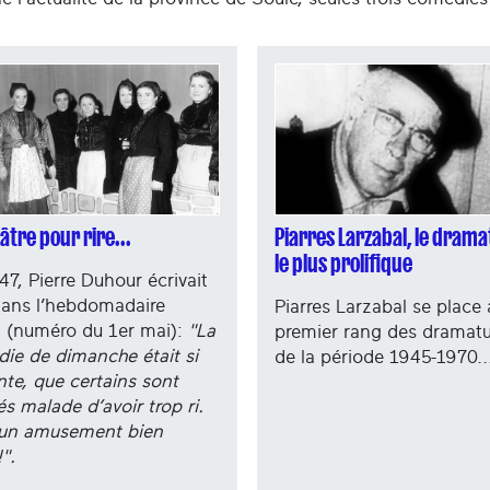
Piarres Larzabal, le dram
âtre pour rire...
le plus prolifique
47, Pierre Duhour écrivait
dans l’hebdomadaire
Piarres Larzabal se place 
a (numéro du 1er mai):
"La
premier rang des dramat
ie de dimanche était si
de la période 1945-1970..
nte, que certains sont
s malade d’avoir trop ri.
 un amusement bien
!".