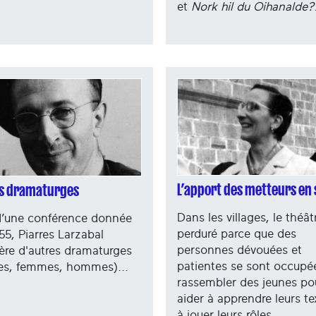
et
Nork hil du Oihanalde?
L’apport des metteurs en
s dramaturges
Dans les villages, le théât
d’une conférence donnée
perduré parce que des
55, Piarres Larzabal
personnes dévouées et
re d'autres dramaturges
patientes se sont occupé
res, femmes, hommes)...
rassembler des jeunes pou
aider à apprendre leurs te
à jouer leurs rôles...