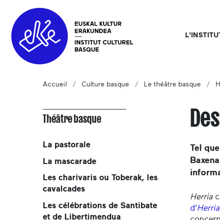
L'INSTIT
Accueil
Culture basque
Le théâtre basque
H
Des
Théâtre basque
La pastorale
Tel qu
Baxenab
La mascarade
inform
Les charivaris ou Toberak, les
cavalcades
Herria
c
Les célébrations de Santibate
d’
Herria
et de Libertimendua
concern