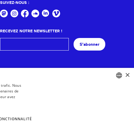
SUIVEZ-NOUS :
RECEVEZ NOTRE NEWSLETTER !
S'abonner
×
 trafic. Nous
tenaires de
BASQUE
leur avez
FRENCH
SPANISH
ONCTIONNALITÉ
ENGLISH