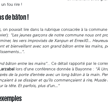
 un fou rire !
s de bâton !
, on pouvait lire dans la rubrique consacrée à la commun
vier):
"Les jeunes garçons de notre commune nous ont pro
miner, les vers improvisés de Xanpun et Errexil0... Heureu
t et bienveillant avec son grand bâton entre les mains, pour
issements…".
nd bâton entre les mains"
… Ce détail rapporté par le corr
Larzabal
lors d’une conférence donnée à Bayonne :
"À Urr
près de la porte d’entrée avec un long bâton à la main. Pe
aient à se dissiper et qu’ils commençaient à rire, Musde
r la tête. Et parfois, plus d’un…"
exemples