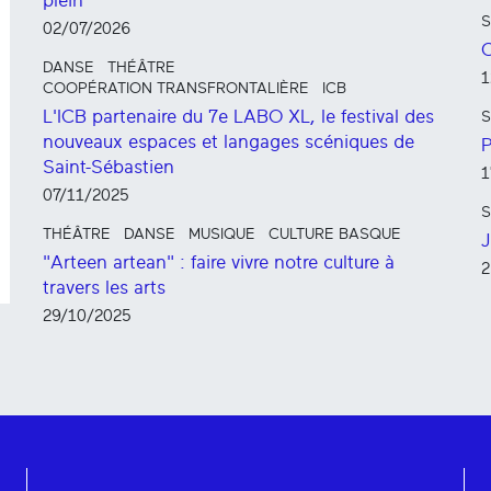
plein
S
02/07/2026
C
DANSE
THÉÂTRE
1
COOPÉRATION TRANSFRONTALIÈRE
ICB
L'ICB partenaire du 7e LABO XL, le festival des
S
nouveaux espaces et langages scéniques de
P
Saint-Sébastien
1
07/11/2025
S
THÉÂTRE
DANSE
MUSIQUE
CULTURE BASQUE
J
"Arteen artean" : faire vivre notre culture à
2
travers les arts
29/10/2025