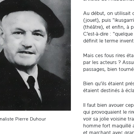
Au début, on utilisait d
(jouet), puis "ikusgar
(théâtre), et enfin, à 
C’est-à-dire : "quelqu
définit le terme inven
Mais ces fous rires ét
par les acteurs ? Ass
passages, bien tournés
Bien qu’ils étaient pré
étaient destinés à éclai
Il faut bien avouer ce
qui provoquaient le rir
voir sa jolie voisine 
naliste Pierre Duhour
homme fort maquillé a
et marchant avec gran