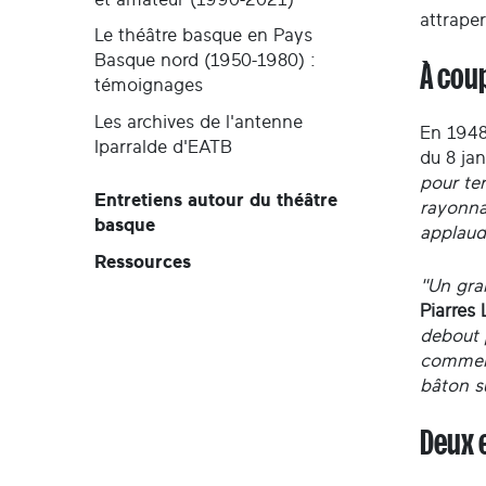
attraper
Le théâtre basque en Pays
Basque nord (1950-1980) :
À coup
témoignages
Les archives de l'antenne
En 1948
Iparralde d'EATB
du 8 jan
pour ter
Entretiens autour du théâtre
rayonnan
basque
applaud
Ressources
"Un gra
Piarres 
debout 
commenç
bâton su
Deux 