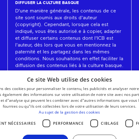
DIFFUSER LA CULTURE BASQUE
D'une manière générale, les contenus de ce
site sont soumis aux droits d'auteur
(copyright). Cependant, lorsque cela est
indiqué, vous êtes autorisé.e à copier, adapter
et diffuser certains contenus dont l'ICB est
l'auteur, dès lors que vous en mentionnez la
paternité et les partagez dans les mêmes
conditions. Nous souhaitons en effet faciliter la
diffusion des contenus liés à la culture basque.
En savoir plus
Ce site Web utilise des cookies
ns des cookies pour personnaliser le contenu, les publicités et analyser notre
 également des informations sur votre utilisation de notre site avec nos par
é et d"analyse qui peuvent les combiner avec d"autres informations que vous 
fournies ou qu"ils ont collectées lors de votre utilisation de leurs services.
Au sujet de la gestion des cookies
ENT NÉCESSAIRES
PERFORMANCE
CIBLAGE
F