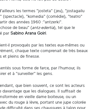
’ailleurs les termes "josteta" (jeu), "jostagailu
ri" (spectacle), "komedia" (comédie), "teatro"
partir des années 1960 :"antzerki".
e chose de beau" (
antz-edertia
), tel que le
té par
Sabino Arana Goiri
.
aient-il provoqués par les textes eux-mêmes ou
urément, chaque texte comprenait de très beaux
 et pleins de finesse.
sentés sous forme de farce, par l’humour, ils
rer et à "surveiller" les gens.
pendant, que bien souvent, ce sont les acteurs
e davantage que les dialogues. Il suffisait de
transformée en vieille dame boiteuse, ou un
vec du rouge à lèvre, portant une jupe colorée
de difficulté dans ses chaussures à talon pour