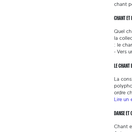
chant p
CHANT ET 
Quel ch
la colle
: le cha
- Vers u
LE CHANT 
La const
polypho
ordre c
Lire un 
DANSE ET 
Chant et