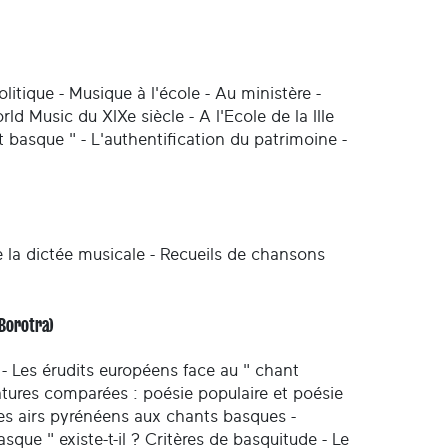
litique - Musique à l'école - Au ministère -
d Music du XIXe siècle - A l'Ecole de la IIIe
 basque " - L'authentification du patrimoine -
 la dictée musicale - Recueils de chansons
-Borotra)
 - Les érudits européens face au " chant
ratures comparées : poésie populaire et poésie
Des airs pyrénéens aux chants basques -
que " existe-t-il ? Critères de basquitude - Le