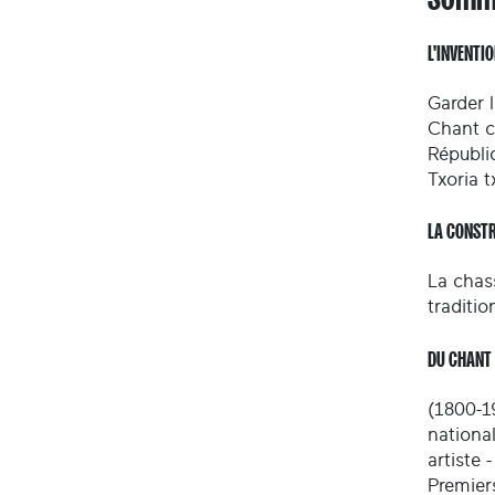
L'INVENTI
Garder l
Chant ch
Républi
Txoria t
LA CONST
La chas
traditio
DU CHANT 
(1800-19
national
artiste 
Premiers