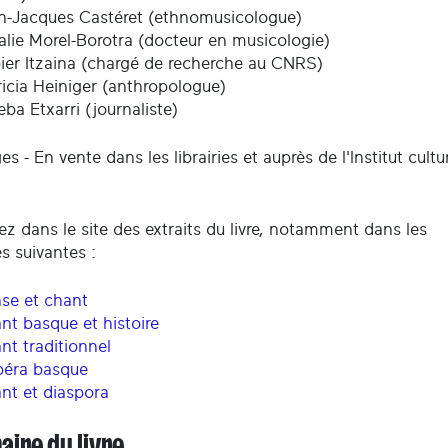
n-Jacques Castéret (ethnomusicologue)
alie Morel-Borotra (docteur en musicologie)
ier Itzaina (chargé de recherche au CNRS)
ricia Heiniger (anthropologue)
eba Etxarri (journaliste)
s - En vente dans les librairies et auprès de l'Institut cultu
z dans le site des extraits du livre, notamment dans les
s suivantes :
se et chant
nt basque et histoire
nt traditionnel
péra basque
nt et diaspora
ire du livre