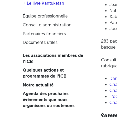
Le livre Kantuketan
Jea
Nat
Équipe professionnelle
Xab
Pat
Conseil d'administration
Jos
Partenaires financiers
283 page
Documents utiles
basque
Les associations membres de
Consulte
l'ICB
rubrique
Quelques actions et
programmes de l'ICB
Dan
Cha
Notre actualité
Cha
Agenda des prochains
L'o
événements que nous
Cha
organisons ou soutenons
Somma