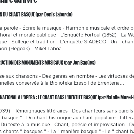
ON DU CHANT BASQUE (par Denis Laborde)
a parole - Écrire la musique - Harmonie musicale et ordre po
oral et morale publique - L'Enquête Fortoul (1852) - La Worl
que - Solfege et tradition - L'enquête SIADECO - Un " chant
xori (Hegoak) - Mikel Laboa...
RUCTION DES MONUMENTS MUSICAUX (par Jon Bagües)
se aux chansons - Des genres en nombre - Les virtuoses de
nnelles conservés à la Biblioteka Eresbil de Errenteria...
NATIONAL A L'OPERA : LE CHANT DANS L'IDENTITE BASQUE (par Natalie Morel
39) - Témoignages littéraires - Des chanteurs sans pareils
 basque " - Du chant historique au chant populaire - Litté
- Du texte à la musique - Chant, poésie et improvisation - 
 chants " basques " - La " manière basque " - Le " chant bas