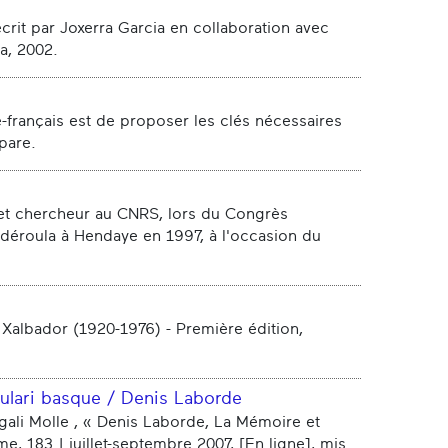
 écrit par Joxerra Garcia en collaboration avec
a, 2002.
e-français est de proposer les clés nécessaires
pare.
t chercheur au CNRS, lors du Congrès
 déroula à Hendaye en 1997, à l'occasion du
 Xalbador (1920-1976) - Première édition,
tsulari basque / Denis Laborde
gali Molle , « Denis Laborde, La Mémoire et
e, 183 | juillet-septembre 2007, [En ligne], mis