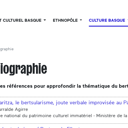
UT CULTUREL BASQUE
ETHNOPÔLE
CULTURE BASQUE
ographie
liographie
es références pour approfondir la thématique du ber
aritza, le bertsularisme, joute verbale improvisée au 
urralde Agirre
re national du patrimoine culturel immatériel - Ministère de la