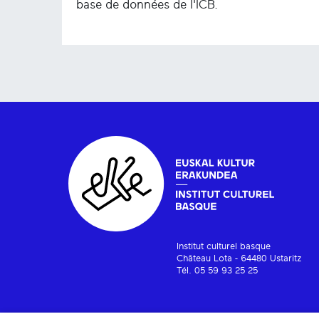
base de données de l'ICB.
Institut culturel basque
Château Lota - 64480 Ustaritz
Tél. 05 59 93 25 25