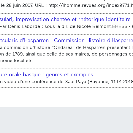
 le 28 juin 2007. URL : http://lhomme.revues.org/index9771.h
sulari, improvisation chantée et rhétorique identitai
Par Denis Laborde ; sous la dir. de Nicole Belmont.EHESS - 
tsularis d'Hasparren - Commission Histoire d'Hasparr
la commision d'histoire "Ondarea" de Hasparren présentant l'hi
on de 1789, ainsi que celle de ses maires, de personnages cé
moine local etc.
ture orale basque : genres et exemples
on vidéo d'une conférence de Xabi Paya (Bayonne, 11-01-201