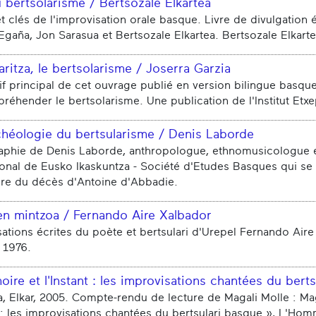
u bertsolarisme / Bertsozale Elkartea
́ et clés de l'improvisation orale basque. Livre de divulgation
gaña, Jon Sarasua et Bertsozale Elkartea. Bertsozale Elkarte
aritza, le bertsolarisme / Joserra Garzia
if principal de cet ouvrage publié en version bilingue basqu
réhender le bertsolarisme. Une publication de l'Institut Etxe
chéologie du bertsularisme / Denis Laborde
phie de Denis Laborde, anthropologue, ethnomusicologue e
ional de Eusko Ikaskuntza - Société d'Etudes Basques qui se
ire du décès d'Antoine d'Abbadie.
en mintzoa / Fernando Aire Xalbador
ations écrites du poète et bertsulari d'Urepel Fernando Aire
 1976.
ire et l'Instant : les improvisations chantées du ber
, Elkar, 2005. Compte-rendu de lecture de Magali Molle : Ma
t : les improvisations chantées du bertsulari basque », L'Homm