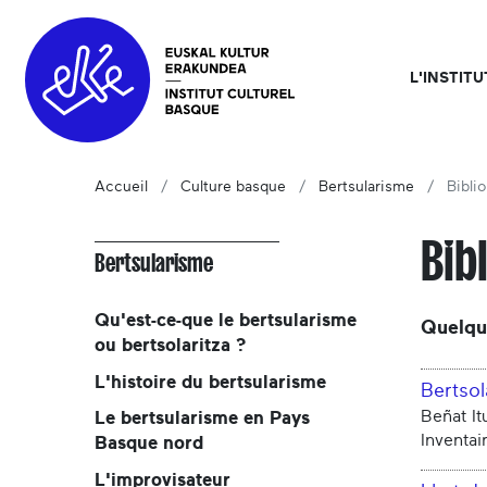
L'INSTIT
Accueil
Culture basque
Bertsularisme
Bibli
Bib
Bertsularisme
Qu'est-ce-que le bertsularisme
Quelqu
ou bertsolaritza ?
L'histoire du bertsularisme
Bertsol
Beñat It
Le bertsularisme en Pays
Inventai
Basque nord
L'improvisateur