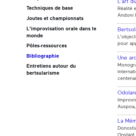
L'art d
Techniques de base
Réalite
Andoni E
Joutes et championnats
L'improvisation orale dans le
Bertsol
monde
L'object
pour app
Pôles-ressources
Bibliographie
Une ar
Monogra
Entretiens autour du
Internat
bertsularisme
centena
Odolar
Improvis
Auspoa,
La Mémo
Donostia
l'Instan