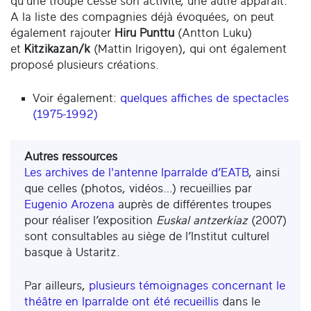
qu’une troupe cesse son activité, une autre apparaît.
A la liste des compagnies déjà évoquées, on peut
également rajouter
Hiru Punttu
(Antton Luku)
et
Kitzikazan/k
(Mattin Irigoyen), qui ont également
proposé plusieurs créations.
Voir également:
quelques affiches de spectacles
(1975-1992)
Autres ressources
Les archives de l'antenne Iparralde d’EATB
, ainsi
que celles (photos, vidéos…) recueillies par
Eugenio Arozena
auprès de différentes troupes
pour réaliser l’exposition
Euskal antzerkiaz
(2007)
sont consultables au siège de l’Institut culturel
basque à Ustaritz.
Par ailleurs,
plusieurs témoignages concernant le
théâtre en Iparralde ont été recueillis
dans le