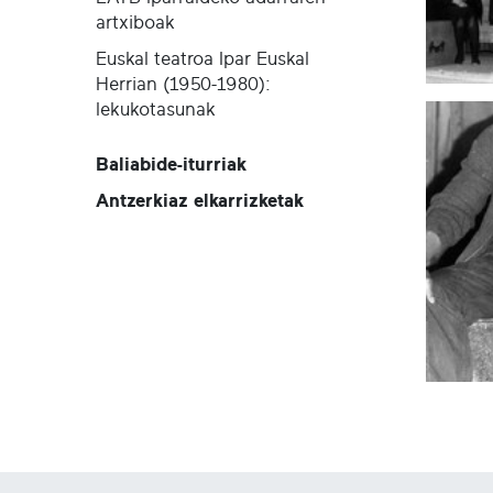
artxiboak
Euskal teatroa Ipar Euskal
Herrian (1950-1980):
lekukotasunak
Baliabide-iturriak
Antzerkiaz elkarrizketak