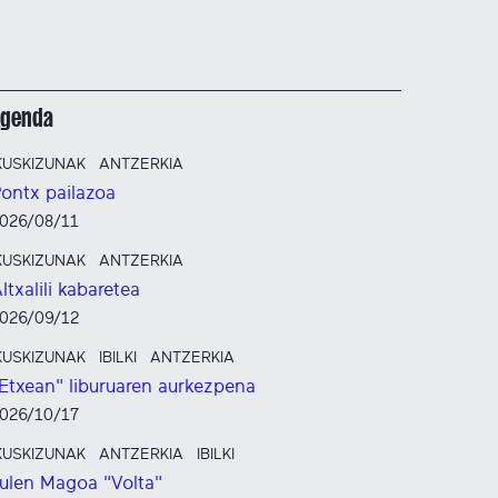
Agenda
KUSKIZUNAK
ANTZERKIA
ontx pailazoa
026/08/11
KUSKIZUNAK
ANTZERKIA
ltxalili kabaretea
026/09/12
KUSKIZUNAK
IBILKI
ANTZERKIA
Etxean" liburuaren aurkezpena
026/10/17
KUSKIZUNAK
ANTZERKIA
IBILKI
ulen Magoa "Volta"