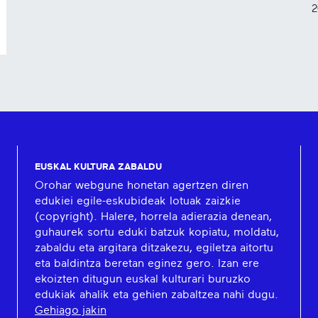
2
EUSKAL KULTURA ZABALDU
Orohar webgune honetan agertzen diren
edukiei egile-eskubideak lotuak zaizkie
(copyright). Halere, horrela adierazia denean,
guhaurek sortu eduki batzuk kopiatu, moldatu,
zabaldu eta argitara ditzakezu, egiletza aitortu
eta baldintza beretan eginez gero. Izan ere
ekoizten ditugun euskal kulturari buruzko
edukiak ahalik eta gehien zabaltzea nahi dugu.
Gehiago jakin