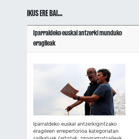
IKUS ERE BAI...
Iparraldeko euskal antzerki munduko
eragileak
Iparraldeko euskal antzerkigintzako
eragileen errepertorioa kategoriatan
sailkatuak (artistak, programatzaileak,