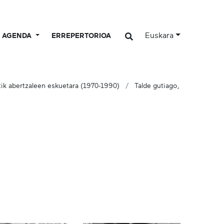
Euskara
AGENDA
ERREPERTORIOA
ik abertzaleen eskuetara (1970-1990)
Talde gutiago,