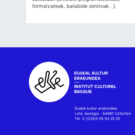
formatzaileak, baliabide zentroak...).
Euskal kultur erakundea
Lota Jauregia - 64480 Uztaritze
Tel: 0 (033)5 59 93 25 25