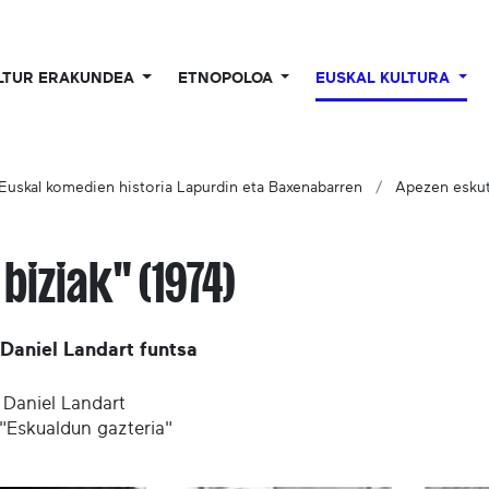
LTUR ERAKUNDEA
ETNOPOLOA
EUSKAL KULTURA
Euskal komedien historia Lapurdin eta Baxenabarren
Apezen eskut
 biziak" (1974)
: Daniel Landart funtsa
: Daniel Landart
 "Eskualdun gazteria"