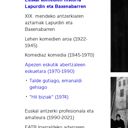
Lapurdin eta Baxenabarren
XIX. mendeko antzerkiaren
aztarnak Lapurdin eta
Baxenabarren
Lehen komedien aroa (1922-
1945)
Komediaz komedia (1945-1970)
Apezen eskutik abertzaleen
eskuetara (1970-1990)
Talde gutiago, emanaldi
gehiago
"Hil biziak" (1974)
Euskal antzerki profesionala eta
amateura (1990-2021)
EATB Iparraldeko adarraren