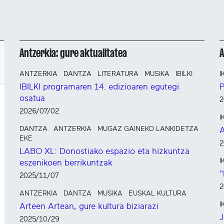
Antzerkia: gure aktualitatea
ANTZERKIA
DANTZA
LITERATURA
MUSIKA
IBILKI
I
IBILKI programaren 14. edizioaren egutegi
P
osatua
2
2026/07/02
I
DANTZA
ANTZERKIA
MUGAZ GAINEKO LANKIDETZA
A
EKE
2
LABO XL: Donostiako espazio eta hizkuntza
I
eszenikoen berrikuntzak
"
2025/11/07
2
ANTZERKIA
DANTZA
MUSIKA
EUSKAL KULTURA
I
Arteen Artean, gure kultura biziarazi
J
2025/10/29