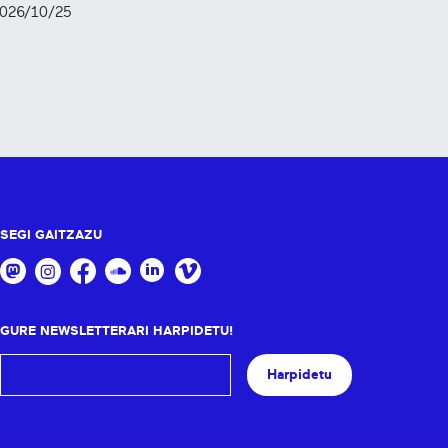
026/10/25
SEGI GAITZAZU
GURE NEWSLETTERARI HARPIDETU!
Harpidetu