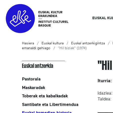
EUSKAL KU
Hasiera
Euskal kultura
Euskal antzerkigintza
emanaldi gehiago
"Hil biziak" (1974)
"Hil
Euskal antzerkia
Pastorala
Iturria
Maskaradak
Idazlea
Toberak eta kabalkadak
Taldea:
Santibate eta Libertimendua
Euskal komedien historia