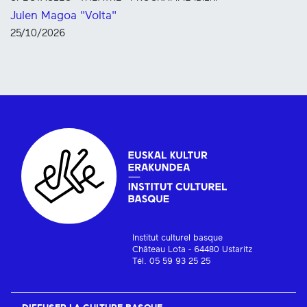
Julen Magoa "Volta"
25/10/2026
Institut culturel basque
Château Lota - 64480 Ustaritz
Tél. 05 59 93 25 25