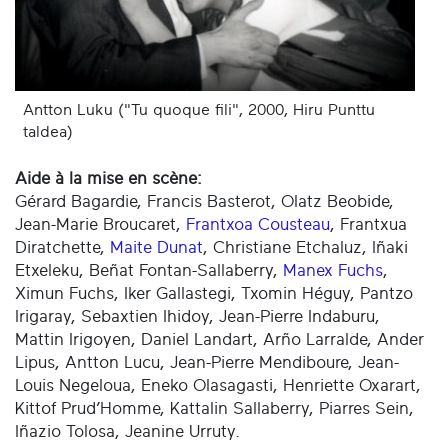
Antton Luku ("Tu quoque fili", 2000, Hiru Punttu
taldea)
Aide à la mise en scène:
Gérard Bagardie, Francis Basterot, Olatz Beobide,
Jean-Marie Broucaret,
Frantxoa Cousteau
, Frantxua
Diratchette,
Maite Dunat
, Christiane Etchaluz, Iñaki
Etxeleku, Beñat Fontan-Sallaberry,
Manex Fuchs
,
Ximun Fuchs, Iker Gallastegi, Txomin Héguy, Pantzo
Irigaray, Sebaxtien Ihidoy, Jean-Pierre Indaburu,
Mattin Irigoyen, Daniel Landart, Arño Larralde, Ander
Lipus, Antton Lucu, Jean-Pierre Mendiboure, Jean-
Louis Negeloua, Eneko Olasagasti, Henriette Oxarart,
Kittof Prud’Homme, Kattalin Sallaberry, Piarres Sein,
Iñazio Tolosa, Jeanine Urruty.