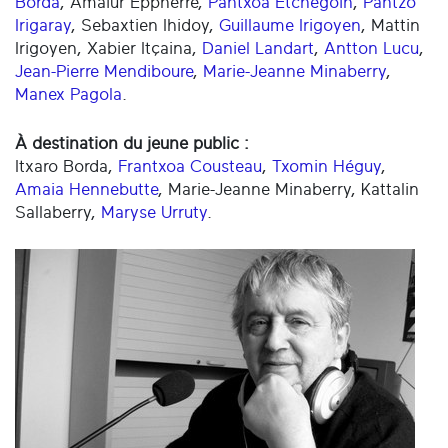
Borda
, Amaiur Eppherre,
Pantxoa Etchegoin
,
Pantzo
Irigaray
, Sebaxtien Ihidoy,
Guillaume Irigoyen
, Mattin
Irigoyen, Xabier Itçaina,
Daniel Landart
,
Antton Lucu
,
Jean-Pierre Mendiboure
,
Marie-Jeanne Minaberry
,
Manex Pagola
.
À destination du jeune public :
Itxaro Borda,
Frantxoa Cousteau
,
Txomin Héguy
,
Amaia Hennebutte
, Marie-Jeanne Minaberry, Kattalin
Sallaberry,
Maryse Urruty
.