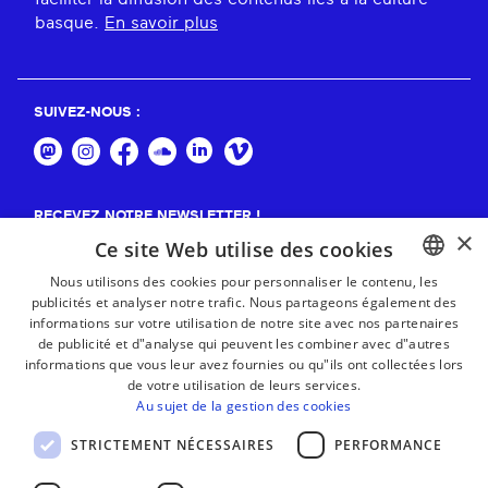
basque.
En savoir plus
SUIVEZ-NOUS :
RECEVEZ NOTRE NEWSLETTER !
×
Ce site Web utilise des cookies
S'abonner
Nous utilisons des cookies pour personnaliser le contenu, les
publicités et analyser notre trafic. Nous partageons également des
BASQUE
informations sur votre utilisation de notre site avec nos partenaires
FRENCH
de publicité et d"analyse qui peuvent les combiner avec d"autres
informations que vous leur avez fournies ou qu"ils ont collectées lors
SPANISH
de votre utilisation de leurs services.
Au sujet de la gestion des cookies
ENGLISH
STRICTEMENT NÉCESSAIRES
PERFORMANCE