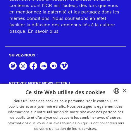
contenus dont l'ICB est l'auteur, dès lors que vous
en mentionnez la paternité et les partagez dans les
mêmes conditions. Nous souhaitons en effet
faciliter la diffusion des contenus liés à la culture
basque.
En savoir plus
SUIVEZ-NOUS :
RECEVEZ NOTRE NEWSLETTER !
×
Ce site Web utilise des cookies
S'abonner
Nous utilisons des cookies pour personnaliser le contenu, les
publicités et analyser notre trafic. Nous partageons également des
BASQUE
informations sur votre utilisation de notre site avec nos partenaires
FRENCH
de publicité et d"analyse qui peuvent les combiner avec d"autres
informations que vous leur avez fournies ou qu"ils ont collectées lors
SPANISH
de votre utilisation de leurs services.