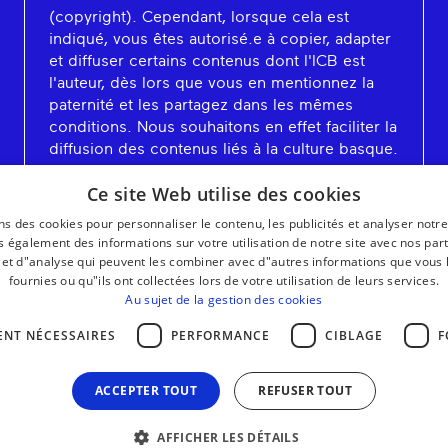
(copyright). Cependant, lorsque cela est
indiqué, vous êtes autorisé.e à copier, adapter
et diffuser certains contenus dont l'ICB est
l'auteur, dès lors que vous en mentionnez la
paternité et les partagez dans les mêmes
conditions. Nous souhaitons en effet faciliter la
diffusion des contenus liés à la culture basque.
En savoir plus
Ce site Web utilise des cookies
ns des cookies pour personnaliser le contenu, les publicités et analyser notre
 également des informations sur votre utilisation de notre site avec nos par
é et d"analyse qui peuvent les combiner avec d"autres informations que vous 
fournies ou qu"ils ont collectées lors de votre utilisation de leurs services.
Au sujet de la gestion des cookies
ENT NÉCESSAIRES
PERFORMANCE
CIBLAGE
F
ACCEPTER TOUT
REFUSER TOUT
AFFICHER LES DÉTAILS