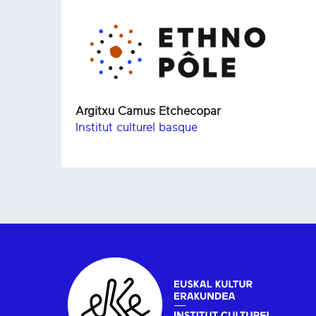
Argitxu Camus Etchecopar
Institut culturel basque