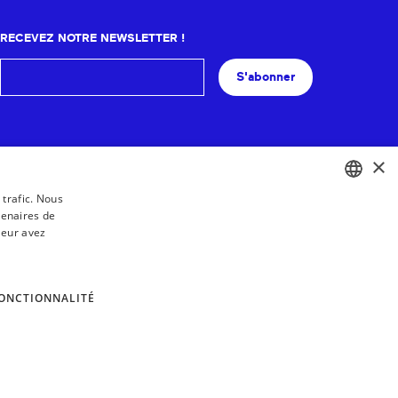
RECEVEZ NOTRE NEWSLETTER !
S'abonner
×
 trafic. Nous
tenaires de
BASQUE
leur avez
FRENCH
SPANISH
ONCTIONNALITÉ
ENGLISH