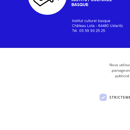
Institut culturel basque
Château Lota - 64480 Ustaritz
Tél. 05 59 93 25 25
Nous utiliso
partageons
publicit
STRICTEM