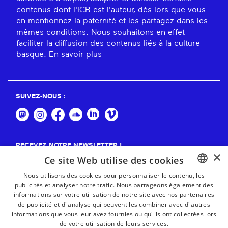
contenus dont l'ICB est l'auteur, dès lors que vous
en mentionnez la paternité et les partagez dans les
mêmes conditions. Nous souhaitons en effet
faciliter la diffusion des contenus liés à la culture
basque.
En savoir plus
SUIVEZ-NOUS :
RECEVEZ NOTRE NEWSLETTER !
×
Ce site Web utilise des cookies
S'abonner
Nous utilisons des cookies pour personnaliser le contenu, les
publicités et analyser notre trafic. Nous partageons également des
BASQUE
informations sur votre utilisation de notre site avec nos partenaires
FRENCH
de publicité et d"analyse qui peuvent les combiner avec d"autres
informations que vous leur avez fournies ou qu"ils ont collectées lors
SPANISH
de votre utilisation de leurs services.