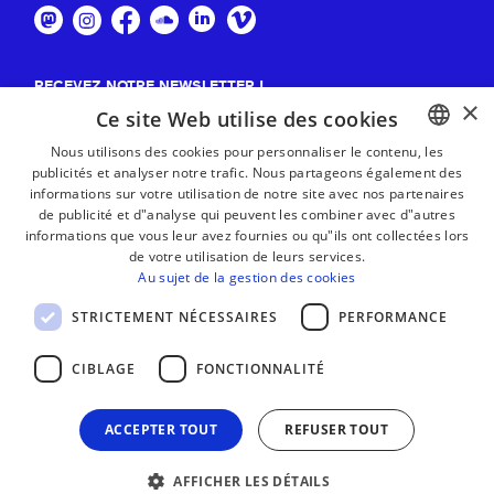
RECEVEZ NOTRE NEWSLETTER !
×
Ce site Web utilise des cookies
S'abonner
Nous utilisons des cookies pour personnaliser le contenu, les
publicités et analyser notre trafic. Nous partageons également des
BASQUE
informations sur votre utilisation de notre site avec nos partenaires
FRENCH
de publicité et d"analyse qui peuvent les combiner avec d"autres
informations que vous leur avez fournies ou qu"ils ont collectées lors
SPANISH
de votre utilisation de leurs services.
Au sujet de la gestion des cookies
ENGLISH
STRICTEMENT NÉCESSAIRES
PERFORMANCE
CIBLAGE
FONCTIONNALITÉ
ACCEPTER TOUT
REFUSER TOUT
AFFICHER LES DÉTAILS
MENTIONS LÉGALES
CONTACT