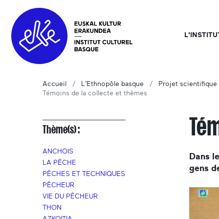
L'INSTIT
Accueil
L'Ethnopôle basque
Projet scientifique 
Témoins de la collecte et thèmes
Tém
Thème(s) :
ANCHOIS
Dans le
LA PÊCHE
gens d
PÊCHES ET TECHNIQUES
PÊCHEUR
VIE DU PÊCHEUR
THON