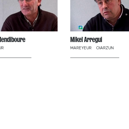
Mendiboure
Mikel Arregui
UR
MAREYEUR
OIARZUN