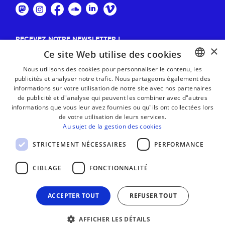
RECEVEZ NOTRE NEWSLETTER !
×
Ce site Web utilise des cookies
S'abonner
Nous utilisons des cookies pour personnaliser le contenu, les
publicités et analyser notre trafic. Nous partageons également des
BASQUE
informations sur votre utilisation de notre site avec nos partenaires
FRENCH
de publicité et d"analyse qui peuvent les combiner avec d"autres
informations que vous leur avez fournies ou qu"ils ont collectées lors
SPANISH
de votre utilisation de leurs services.
Au sujet de la gestion des cookies
ENGLISH
STRICTEMENT NÉCESSAIRES
PERFORMANCE
CIBLAGE
FONCTIONNALITÉ
ACCEPTER TOUT
REFUSER TOUT
AFFICHER LES DÉTAILS
MENTIONS LÉGALES
CONTACT