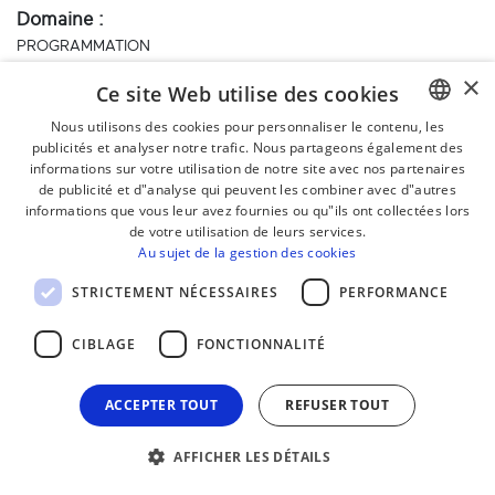
Domaine :
PROGRAMMATION
ARTISTIQUE ET
×
Ce site Web utilise des cookies
CULTURELLE
Nous utilisons des cookies pour personnaliser le contenu, les
Voir la fiche
publicités et analyser notre trafic. Nous partageons également des
BASQUE
informations sur votre utilisation de notre site avec nos partenaires
FRENCH
de publicité et d"analyse qui peuvent les combiner avec d"autres
informations que vous leur avez fournies ou qu"ils ont collectées lors
Gernika
SPANISH
de votre utilisation de leurs services.
Au sujet de la gestion des cookies
Thème :
MUSIQUE ET
ENGLISH
CHANT BASQUES
STRICTEMENT NÉCESSAIRES
PERFORMANCE
Domaine :
CIBLAGE
FONCTIONNALITÉ
ENSEIGNEMENT,
VULGARISATION,
SENSIBILISATION
ACCEPTER TOUT
REFUSER TOUT
Voir la fiche
AFFICHER LES DÉTAILS