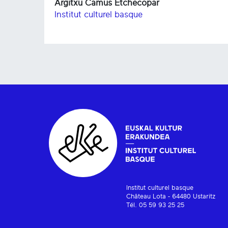
Argitxu Camus Etchecopar
Institut culturel basque
Institut culturel basque
Château Lota - 64480 Ustaritz
Tél. 05 59 93 25 25