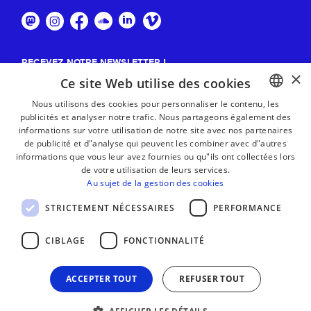
RECEVEZ NOTRE NEWSLETTER !
×
Ce site Web utilise des cookies
S'abonner
Nous utilisons des cookies pour personnaliser le contenu, les
publicités et analyser notre trafic. Nous partageons également des
BASQUE
informations sur votre utilisation de notre site avec nos partenaires
FRENCH
de publicité et d"analyse qui peuvent les combiner avec d"autres
informations que vous leur avez fournies ou qu"ils ont collectées lors
SPANISH
de votre utilisation de leurs services.
Au sujet de la gestion des cookies
ENGLISH
STRICTEMENT NÉCESSAIRES
PERFORMANCE
CIBLAGE
FONCTIONNALITÉ
ACCEPTER TOUT
REFUSER TOUT