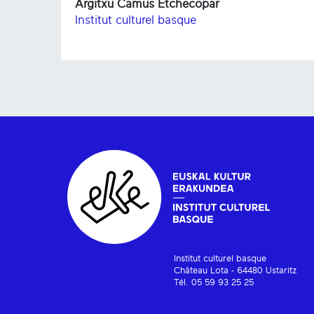
Argitxu Camus Etchecopar
Institut culturel basque
Institut culturel basque
Château Lota - 64480 Ustaritz
Tél. 05 59 93 25 25