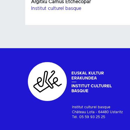
Argitxu Camus Etchecopar
Institut culturel basque
Institut culturel basque
Château Lota - 64480 Ustaritz
Tél. 05 59 93 25 25