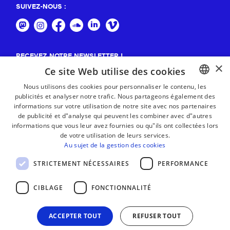
SUIVEZ-NOUS :
RECEVEZ NOTRE NEWSLETTER !
×
Ce site Web utilise des cookies
S'abonner
Nous utilisons des cookies pour personnaliser le contenu, les
publicités et analyser notre trafic. Nous partageons également des
BASQUE
informations sur votre utilisation de notre site avec nos partenaires
FRENCH
de publicité et d"analyse qui peuvent les combiner avec d"autres
informations que vous leur avez fournies ou qu"ils ont collectées lors
SPANISH
de votre utilisation de leurs services.
Au sujet de la gestion des cookies
ENGLISH
STRICTEMENT NÉCESSAIRES
PERFORMANCE
CIBLAGE
FONCTIONNALITÉ
ACCEPTER TOUT
REFUSER TOUT