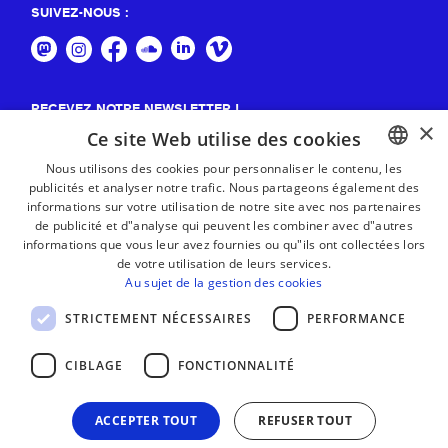
SUIVEZ-NOUS :
RECEVEZ NOTRE NEWSLETTER !
×
Ce site Web utilise des cookies
S'abonner
Nous utilisons des cookies pour personnaliser le contenu, les
publicités et analyser notre trafic. Nous partageons également des
BASQUE
informations sur votre utilisation de notre site avec nos partenaires
FRENCH
de publicité et d"analyse qui peuvent les combiner avec d"autres
informations que vous leur avez fournies ou qu"ils ont collectées lors
SPANISH
de votre utilisation de leurs services.
Au sujet de la gestion des cookies
ENGLISH
STRICTEMENT NÉCESSAIRES
PERFORMANCE
CIBLAGE
FONCTIONNALITÉ
ACCEPTER TOUT
REFUSER TOUT