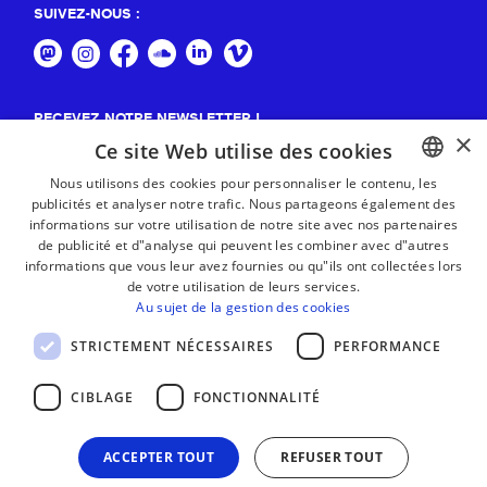
SUIVEZ-NOUS :
RECEVEZ NOTRE NEWSLETTER !
×
Ce site Web utilise des cookies
S'abonner
Nous utilisons des cookies pour personnaliser le contenu, les
publicités et analyser notre trafic. Nous partageons également des
BASQUE
informations sur votre utilisation de notre site avec nos partenaires
FRENCH
de publicité et d"analyse qui peuvent les combiner avec d"autres
informations que vous leur avez fournies ou qu"ils ont collectées lors
SPANISH
de votre utilisation de leurs services.
Au sujet de la gestion des cookies
ENGLISH
STRICTEMENT NÉCESSAIRES
PERFORMANCE
CIBLAGE
FONCTIONNALITÉ
ACCEPTER TOUT
REFUSER TOUT