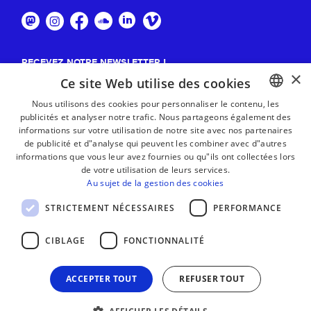
RECEVEZ NOTRE NEWSLETTER !
×
Ce site Web utilise des cookies
S'abonner
Nous utilisons des cookies pour personnaliser le contenu, les
publicités et analyser notre trafic. Nous partageons également des
BASQUE
informations sur votre utilisation de notre site avec nos partenaires
FRENCH
de publicité et d"analyse qui peuvent les combiner avec d"autres
informations que vous leur avez fournies ou qu"ils ont collectées lors
SPANISH
de votre utilisation de leurs services.
Au sujet de la gestion des cookies
ENGLISH
STRICTEMENT NÉCESSAIRES
PERFORMANCE
CIBLAGE
FONCTIONNALITÉ
ACCEPTER TOUT
REFUSER TOUT