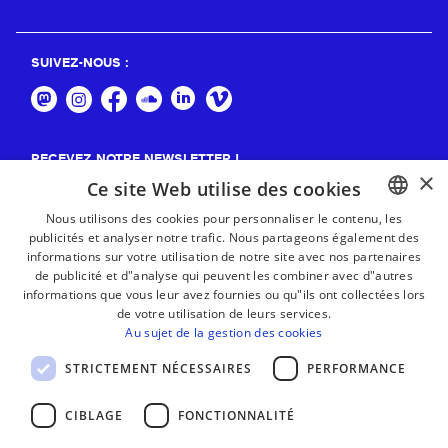
SUIVEZ-NOUS :
RECEVEZ NOTRE NEWSLETTER !
×
Ce site Web utilise des cookies
S'abonner
Nous utilisons des cookies pour personnaliser le contenu, les
publicités et analyser notre trafic. Nous partageons également des
BASQUE
informations sur votre utilisation de notre site avec nos partenaires
FRENCH
de publicité et d"analyse qui peuvent les combiner avec d"autres
informations que vous leur avez fournies ou qu"ils ont collectées lors
SPANISH
de votre utilisation de leurs services.
Au sujet de la gestion des cookies
ENGLISH
STRICTEMENT NÉCESSAIRES
PERFORMANCE
CIBLAGE
FONCTIONNALITÉ