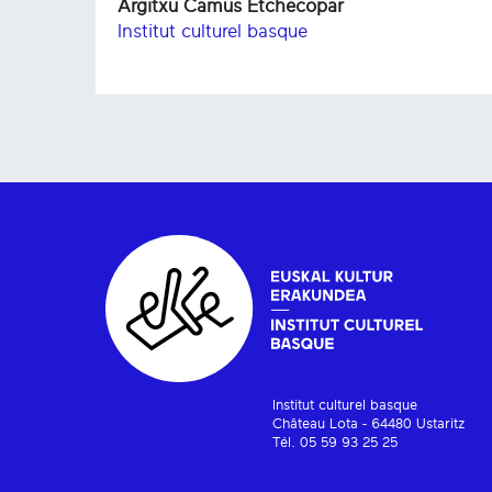
Argitxu Camus Etchecopar
Institut culturel basque
Institut culturel basque
Château Lota - 64480 Ustaritz
Tél. 05 59 93 25 25