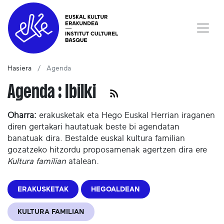
Hasiera
Agenda
Agenda : Ibilki
Oharra:
erakusketak eta Hego Euskal Herrian iraganen
diren gertakari hautatuak beste bi agendatan
banatuak dira. Bestalde euskal kultura familian
gozatzeko hitzordu proposamenak agertzen dira ere
Kultura familian
atalean.
ERAKUSKETAK
HEGOALDEAN
KULTURA FAMILIAN