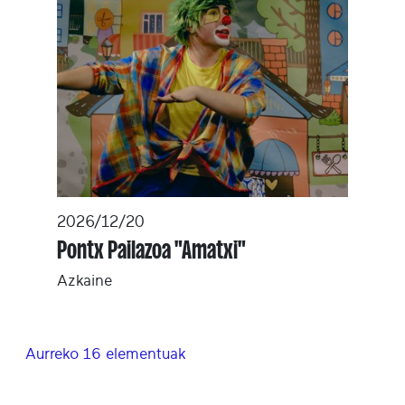
2026/12/20
Pontx Pailazoa "Amatxi"
Azkaine
Aurreko 16 elementuak