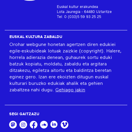
Euskal kultur erakundea
Lota Jauregia - 64480 Uztaritze
Tel: 0 (033)5 59 93 25 25
EUSKAL KULTURA ZABALDU
Orohar webgune honetan agertzen diren edukiei
egile-eskubideak lotuak zaizkie (copyright). Halere,
horrela adierazia denean, guhaurek sortu eduki
batzuk kopiatu, moldatu, zabaldu eta argitara
ditzakezu, egiletza aitortu eta baldintza beretan
eginez gero. Izan ere ekoizten ditugun euskal
kulturari buruzko edukiak ahalik eta gehien
zabaltzea nahi dugu.
Gehiago jakin
SEGI GAITZAZU