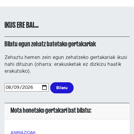
IKUS ERE BAI...
Bilatu egun zehatz batetako gertakariak
Zehaztu hemen zein egun zehatzeko gertakariak ikusi
nahi dituzun (oharra: erakusketak ez dizkizu haatik
erakutsiko).
Bilatu
Mota honetako gertakari bat bilatu:
ANIMAZIOAK