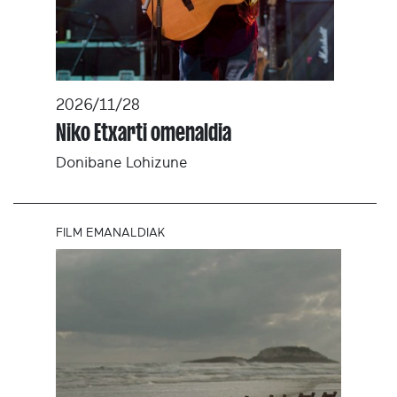
2026/11/28
Niko Etxarti omenaldia
Donibane Lohizune
FILM EMANALDIAK