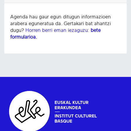
Agenda hau gaur egun ditugun informazioen
arabera eguneratua da. Gertakari bat ahantzi
dugu?
Horren berri eman iezaguzu:
bete
formularioa.