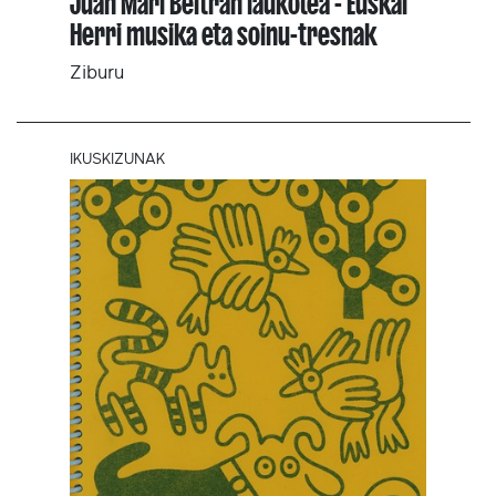
Juan Mari Beltran laukotea - Euskal
Herri musika eta soinu-tresnak
Ziburu
IKUSKIZUNAK