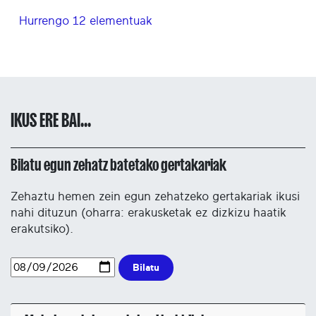
Hurrengo 12 elementuak
IKUS ERE BAI...
Bilatu egun zehatz batetako gertakariak
Zehaztu hemen zein egun zehatzeko gertakariak ikusi
nahi dituzun (oharra: erakusketak ez dizkizu haatik
erakutsiko).
Bilatu