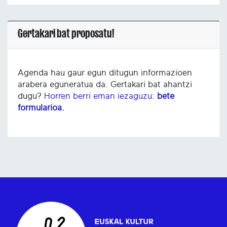
Gertakari bat proposatu!
Agenda hau gaur egun ditugun informazioen
arabera eguneratua da. Gertakari bat ahantzi
dugu?
Horren berri eman iezaguzu:
bete
formularioa.