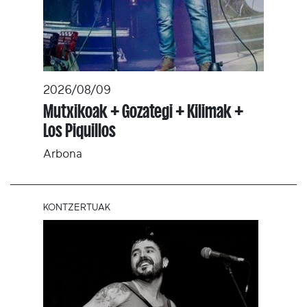
2026/08/09
Mutxikoak + Gozategi + Kilimak +
Los Piquillos
Arbona
KONTZERTUAK