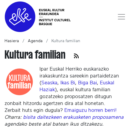
Hasiera
Agenda
Kultura familian
Kultura familian
Ipar Euskal Herriko euskarazko
irakaskuntza sareekin partaidetzan
(
Seaska
,
Ikas Bi
,
Biga Bai
,
Euskal
Haziak
), euskal kultura familian
gozatzeko proposatzen ditugun
zonbait hitzordu agertzen dira atal honetan.
Zerbait huts egin dugula?
Emaiguzu horren berri!
Oharra:
bisita daitezkeen erakusketen proposamena
agendako beste atal batean ikus ditzakezu.