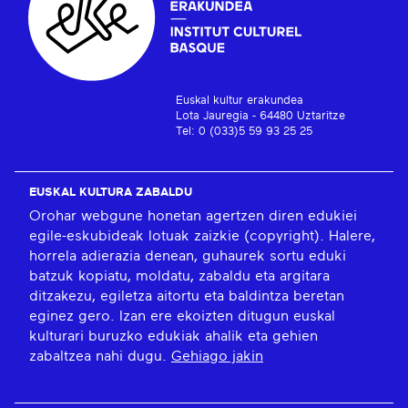
Euskal kultur erakundea
Lota Jauregia - 64480 Uztaritze
Tel: 0 (033)5 59 93 25 25
EUSKAL KULTURA ZABALDU
Orohar webgune honetan agertzen diren edukiei
egile-eskubideak lotuak zaizkie (copyright). Halere,
horrela adierazia denean, guhaurek sortu eduki
batzuk kopiatu, moldatu, zabaldu eta argitara
ditzakezu, egiletza aitortu eta baldintza beretan
eginez gero. Izan ere ekoizten ditugun euskal
kulturari buruzko edukiak ahalik eta gehien
zabaltzea nahi dugu.
Gehiago jakin