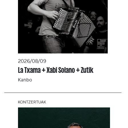
2026/08/09
La Txama + Xabi Solano + Zutik
Kanbo
KONTZERTUAK