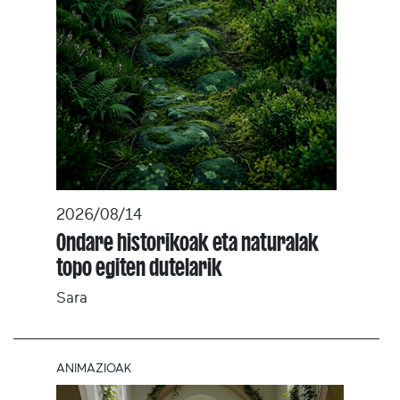
2026/08/14
Ondare historikoak eta naturalak
topo egiten dutelarik
Sara
ANIMAZIOAK