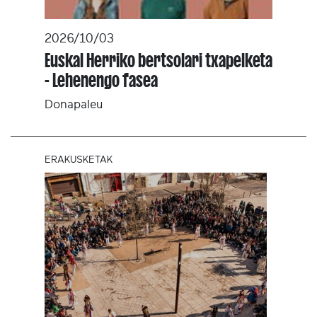
2026/10/03
Euskal Herriko bertsolari txapelketa
- Lehenengo fasea
Donapaleu
ERAKUSKETAK