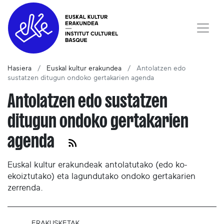
Hasiera
Euskal kultur erakundea
Antolatzen edo
sustatzen ditugun ondoko gertakarien agenda
Antolatzen edo sustatzen
ditugun ondoko gertakarien
agenda
Euskal kultur erakundeak antolatutako (edo ko-
ekoiztutako) eta lagundutako ondoko gertakarien
zerrenda.
ERAKUSKETAK