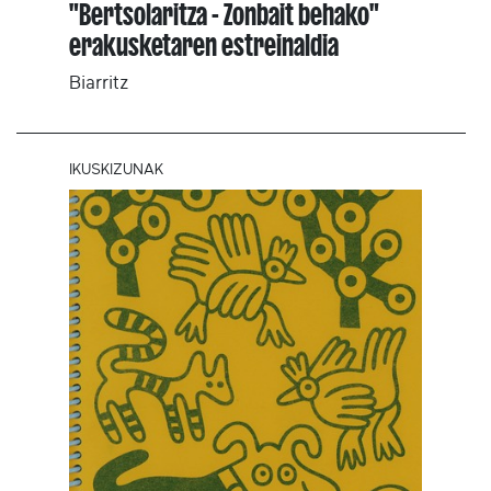
"Bertsolaritza - Zonbait behako"
erakusketaren estreinaldia
Biarritz
IKUSKIZUNAK