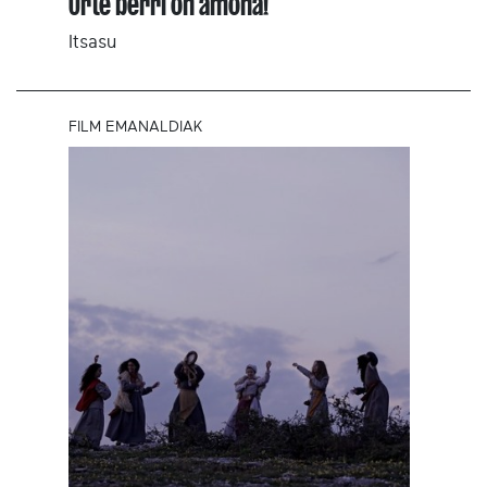
Urte berri on amona!
Itsasu
FILM EMANALDIAK