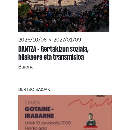
2026/10/08 > 2027/01/09
DANTZA - Gertakizun soziala,
bilakaera eta transmisioa
Baiona
BERTSO SAIOAK