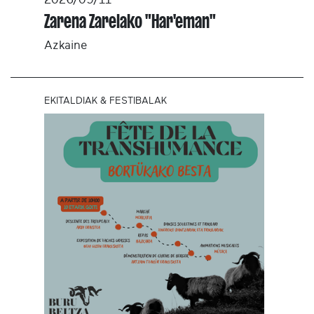
2026/09/11
Zarena Zarelako "Har'eman"
Azkaine
EKITALDIAK & FESTIBALAK