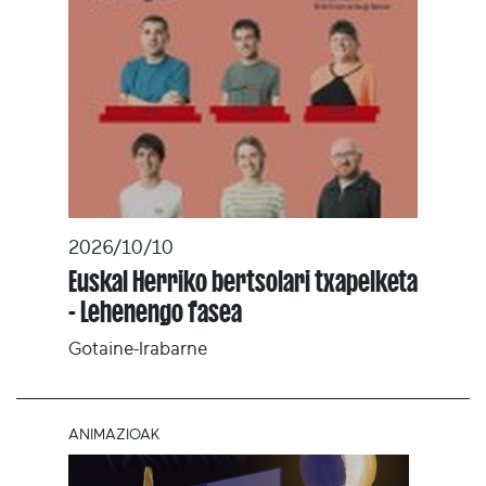
2026/10/10
Euskal Herriko bertsolari txapelketa
- Lehenengo fasea
Gotaine-Irabarne
ANIMAZIOAK