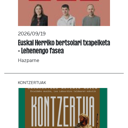
2026/09/19
Euskal Herriko bertsolari txapelketa
- Lehenengo fasea
Hazparne
KONTZERTUAK