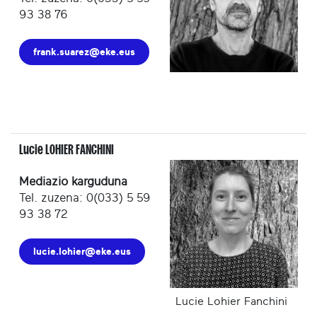
93 38 76
frank.suarez@eke.eus
Lucie LOHIER FANCHINI
Mediazio karguduna
Tel. zuzena: 0(033) 5 59
93 38 72
lucie.lohier@eke.eus
Lucie Lohier Fanchini