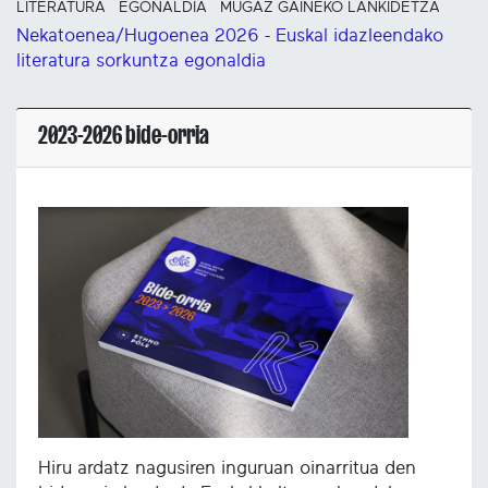
LITERATURA
EGONALDIA
MUGAZ GAINEKO LANKIDETZA
Nekatoenea/Hugoenea 2026 - Euskal idazleendako
literatura sorkuntza egonaldia
2023-2026 bide-orria
Hiru ardatz nagusiren inguruan oinarritua den