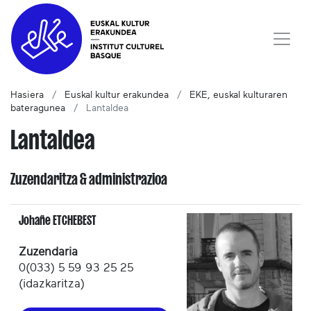
Hasiera
Euskal kultur erakundea
EKE, euskal kulturaren
bateragunea
Lantaldea
Lantaldea
Zuzendaritza & administrazioa
Johañe ETCHEBEST
Zuzendaria
0(033) 5 59 93 25 25
(idazkaritza)