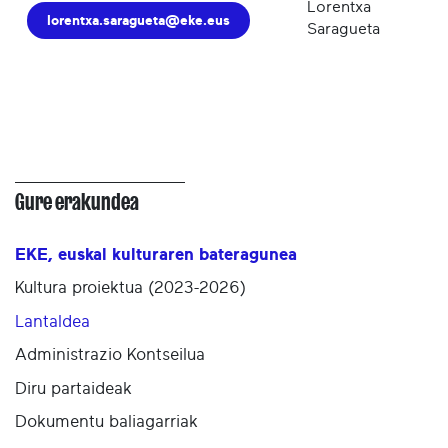
Lorentxa
lorentxa.saragueta@eke.eus
Saragueta
Gure erakundea
EKE, euskal kulturaren bateragunea
Kultura proiektua (2023-2026)
Lantaldea
Administrazio Kontseilua
Diru partaideak
Dokumentu baliagarriak