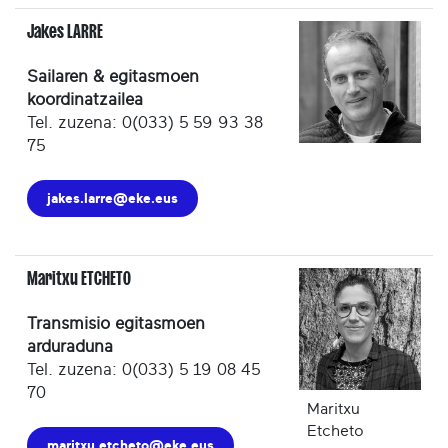
Jakes LARRE
Sailaren & egitasmoen
koordinatzailea
Tel. zuzena: 0(033) 5 59 93 38
75
jakes.larre@eke.eus
Maritxu ETCHETO
Transmisio egitasmoen
arduraduna
Tel. zuzena: 0(033) 5 19 08 45
70
Maritxu
Etcheto
maritxu.etcheto@eke.eus