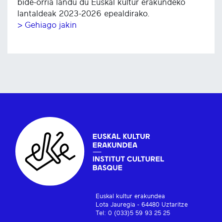
bide-orria landu du Euskal kultur erakundeko
lantaldeak 2023-2026 epealdirako.
> Gehiago jakin
Euskal kultur erakundea
Lota Jauregia - 64480 Uztaritze
Tel: 0 (033)5 59 93 25 25