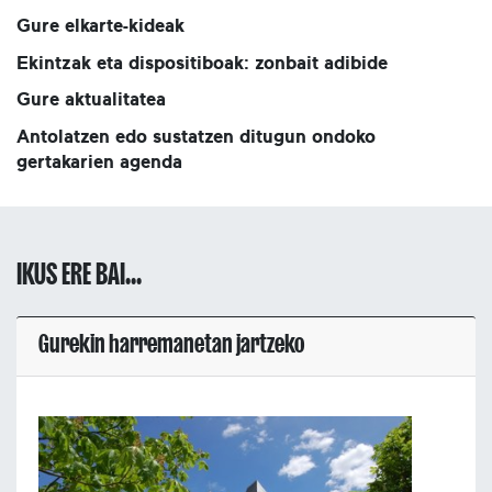
Gure elkarte-kideak
Ekintzak eta dispositiboak: zonbait adibide
Gure aktualitatea
Antolatzen edo sustatzen ditugun ondoko
gertakarien agenda
IKUS ERE BAI...
Gurekin harremanetan jartzeko