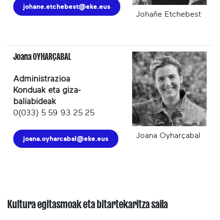
johane.etchebest@eke.eus
Johañe Etchebest
Joana OYHARÇABAL
Administrazioa
Konduak eta giza-
baliabideak
0(033) 5 59 93 25 25
Joana Oyharçabal
joana.oyharcabal@eke.eus
Kultura egitasmoak eta bitartekaritza saila