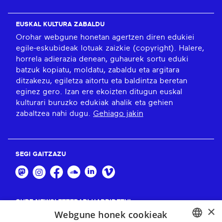
EUSKAL KULTURA ZABALDU
Orohar webgune honetan agertzen diren edukiei
egile-eskubideak lotuak zaizkie (copyright). Halere,
horrela adierazia denean, guhaurek sortu eduki
batzuk kopiatu, moldatu, zabaldu eta argitara
ditzakezu, egiletza aitortu eta baldintza beretan
eginez gero. Izan ere ekoizten ditugun euskal
kulturari buruzko edukiak ahalik eta gehien
zabaltzea nahi dugu.
Gehiago jakin
SEGI GAITZAZU
GURE NEWSLETTERARI HARPIDETU!
×
Webgune honek cookieak