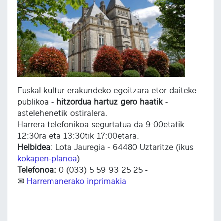
Euskal kultur erakundeko egoitzara etor daiteke
publikoa -
hitzordua hartuz gero haatik
-
astelehenetik ostiralera.
Harrera telefonikoa segurtatua da 9:00etatik
12:30ra eta 13:30tik 17:00etara.
Helbidea
: Lota Jauregia - 64480 Uztaritze (ikus
kokapen-planoa
)
Telefonoa:
0 (033) 5 59 93 25 25 -
✉
Harremanerako inprimakia