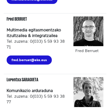
Fred BERRUET
Multimedia egitasmoentzako
itzultzailea & integratzailea
Tel. zuzena: 0(033) 5 59 93 38
71
Fred Berruet
fred.berruet@eke.eus
Lorentxa SARAGUETA
Komunikazio arduraduna
Tel. zuzena: 0(033) 5 59 93 38
77