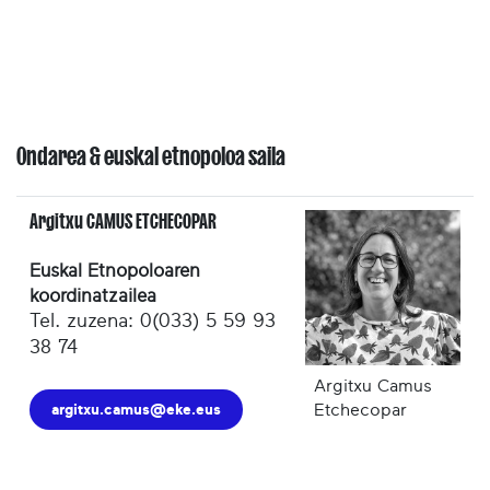
Ondarea & euskal etnopoloa saila
Argitxu CAMUS ETCHECOPAR
Euskal Etnopoloaren
koordinatzailea
Tel. zuzena: 0(033) 5 59 93
38 74
Argitxu Camus
argitxu.camus@eke.eus
Etchecopar