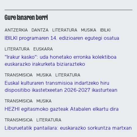
Gure lanaren berri
ANTZERKIA
DANTZA
LITERATURA
MUSIKA
IBILKI
IBILKI programaren 14. edizioaren egutegi osatua
LITERATURA
EUSKARA
"Irakur kasko": uda honetako erronka kolektiboa
euskarazko irakurketa biziarazteko
TRANSMISIOA
MUSIKA
LITERATURA
Euskal kulturaren transmisioa indartzeko hiru
dispositibo ikastetxeetan 2026-2027 ikasturtean
TRANSMISIOA
MUSIKA
HEZHI egitasmoko gazteak Atabalen elkartu dira
TRANSMISIOA
LITERATURA
Liburuetatik pantailara: euskarazko sorkuntza martxan