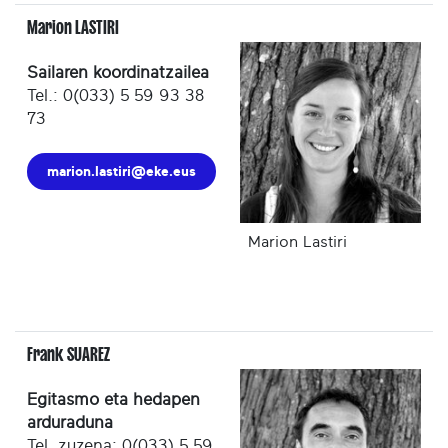
Marion LASTIRI
Sailaren koordinatzailea
Tel.: 0(033) 5 59 93 38
73
marion.lastiri@eke.eus
Marion Lastiri
Frank SUAREZ
Egitasmo eta hedapen
arduraduna
Tel. zuzena: 0(033) 5 59