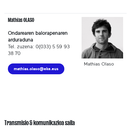
Mathias OLASO
Ondarearen balorapenaren
arduraduna
Tel. zuzena: 0(033) 5 59 93
38 70
Mathias Olaso
mathias.olaso@eke.eus
Transmisio & komunikazioa saila