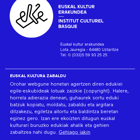
Euskal kultur erakundea
Lota Jauregia - 64480 Uztaritze
Tel: 0 (033)5 59 93 25 25
EUSKAL KULTURA ZABALDU
Orohar webgune honetan agertzen diren edukiei
egile-eskubideak lotuak zaizkie (copyright). Halere,
horrela adierazia denean, guhaurek sortu eduki
batzuk kopiatu, moldatu, zabaldu eta argitara
ditzakezu, egiletza aitortu eta baldintza beretan
eginez gero. Izan ere ekoizten ditugun euskal
kulturari buruzko edukiak ahalik eta gehien
zabaltzea nahi dugu.
Gehiago jakin