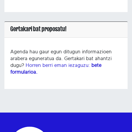
Gertakari bat proposatu!
Agenda hau gaur egun ditugun informazioen
arabera eguneratua da. Gertakari bat ahantzi
dugu?
Horren berri eman iezaguzu:
bete
formularioa.