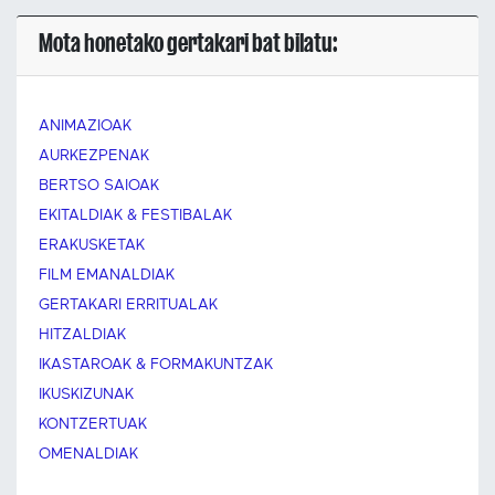
Mota honetako gertakari bat bilatu:
ANIMAZIOAK
AURKEZPENAK
BERTSO SAIOAK
EKITALDIAK & FESTIBALAK
ERAKUSKETAK
FILM EMANALDIAK
GERTAKARI ERRITUALAK
HITZALDIAK
IKASTAROAK & FORMAKUNTZAK
IKUSKIZUNAK
KONTZERTUAK
OMENALDIAK