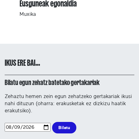
Eusguneak egonaldia
Muxika
IKUS ERE BAI...
Bilatu egun zehatz batetako gertakariak
Zehaztu hemen zein egun zehatzeko gertakariak ikusi
nahi dituzun (oharra: erakusketak ez dizkizu haatik
erakutsiko).
Bilatu