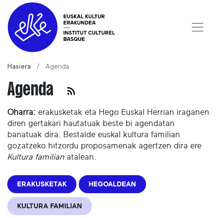
Hasiera
Agenda
Agenda
Oharra:
erakusketak eta Hego Euskal Herrian iraganen
diren gertakari hautatuak beste bi agendatan
banatuak dira. Bestalde euskal kultura familian
gozatzeko hitzordu proposamenak agertzen dira ere
Kultura familian
atalean.
ERAKUSKETAK
HEGOALDEAN
KULTURA FAMILIAN