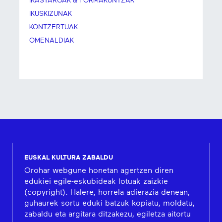
IKASTAROAK & FORMAKUNTZAK
IKUSKIZUNAK
KONTZERTUAK
OMENALDIAK
EUSKAL KULTURA ZABALDU
Orohar webgune honetan agertzen diren
edukiei egile-eskubideak lotuak zaizkie
(copyright). Halere, horrela adierazia denean,
guhaurek sortu eduki batzuk kopiatu, moldatu,
zabaldu eta argitara ditzakezu, egiletza aitortu