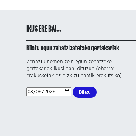
IKUS ERE BAI...
Bilatu egun zehatz batetako gertakariak
Zehaztu hemen zein egun zehatzeko
gertakariak ikusi nahi dituzun (oharra:
erakusketak ez dizkizu haatik erakutsiko).
Bilatu