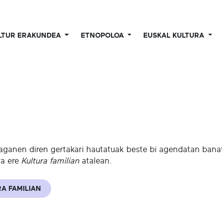
LTUR ERAKUNDEA
ETNOPOLOA
EUSKAL KULTURA
aganen diren gertakari hautatuak beste bi agendatan banatu
ra ere
Kultura familian
atalean.
A FAMILIAN