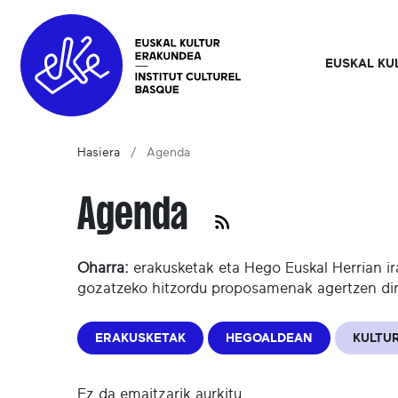
EUSKAL KU
Hasiera
Agenda
Agenda
Oharra:
erakusketak eta Hego Euskal Herrian ir
gozatzeko hitzordu proposamenak agertzen di
ERAKUSKETAK
HEGOALDEAN
KULTUR
Ez da emaitzarik aurkitu.