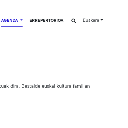
Euskara
AGENDA
ERREPERTORIOA
ak dira. Bestalde euskal kultura familian