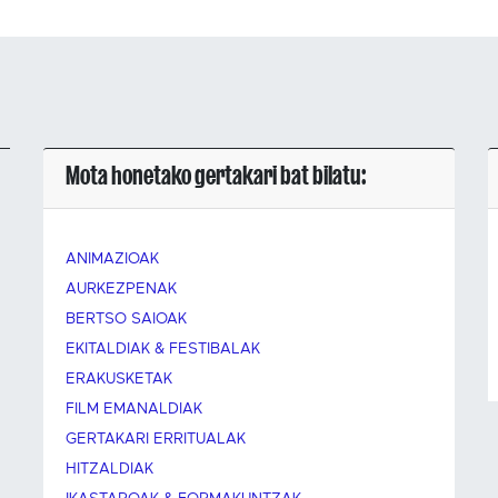
Mota honetako gertakari bat bilatu:
ANIMAZIOAK
AURKEZPENAK
BERTSO SAIOAK
EKITALDIAK & FESTIBALAK
ERAKUSKETAK
FILM EMANALDIAK
GERTAKARI ERRITUALAK
HITZALDIAK