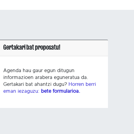
Gertakari bat proposatu!
Agenda hau gaur egun ditugun
informazioen arabera eguneratua da.
Gertakari bat ahantzi dugu?
Horren berri
eman iezaguzu:
bete formularioa.